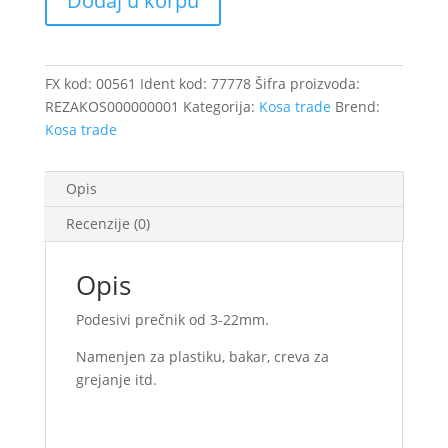
Dodaj u korpu
22mm
LEVIOR
količina
FX kod:
00561
Ident kod:
77778
Šifra proizvoda:
REZAKOS000000001
Kategorija:
Kosa trade
Brend:
Kosa trade
Opis
Recenzije (0)
Opis
Podesivi prečnik od 3-22mm.
Namenjen za plastiku, bakar, creva za
grejanje itd.