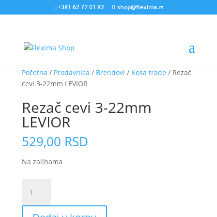
+381 62 77 01 82
shop@flexima.rs
Početna
/
Prodavnica
/
Brendovi
/
Kosa trade
/ Rezač
cevi 3-22mm LEVIOR
Rezač cevi 3-22mm
LEVIOR
529,00
RSD
Na zalihama
Rezač
cevi
3-