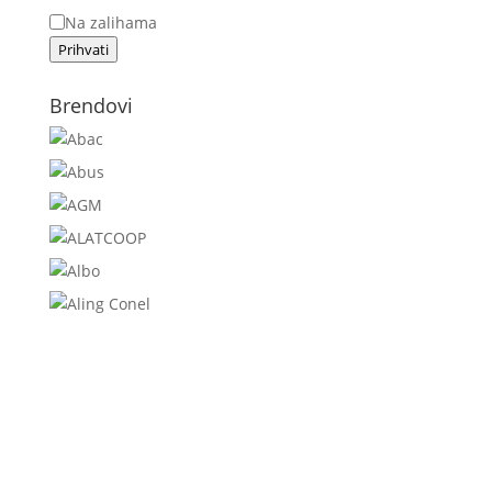
Status
Na zalihama
Prihvati
Brendovi