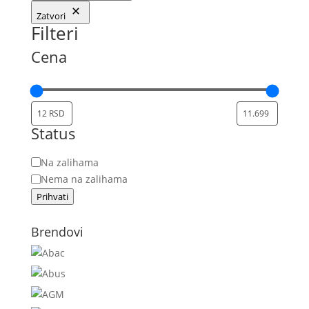
Zatvori
Filteri
Cena
Status
Status
Na zalihama
Nema na zalihama
Prihvati
Brendovi