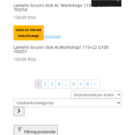
Lamelni brusni disk Al, Workshopr 115×22 G40
/50254
150,00
RSD
CENA ZA ONLINE
PORUČIVANJE
Lamelni brusni disk Al,Workshopr 115×22 G100
/50257
150,00
RSD
1
2
3
4
…
6
7
8
→
Odaberite
kategoriju
Filtriraj proizvode