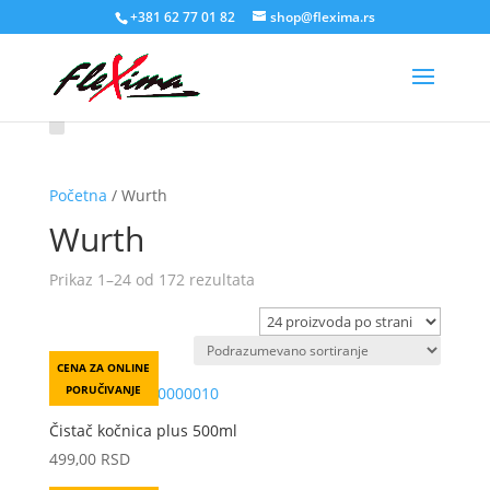
+381 62 77 01 82
shop@flexima.rs
Početna
/ Wurth
Wurth
Prikaz 1–24 od 172 rezultata
CENA ZA ONLINE
PORUČIVANJE
Čistač kočnica plus 500ml
499,00
RSD