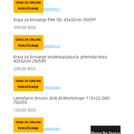
CENA ZA ONLINE
PORUČIVANJE
Krpa za brisanje PVA 3D, 43x32cm /50597
399,00
RSD
CENA ZA ONLINE
PORUČIVANJE
Krpa za brisanje visokoupijajuća, jelenska koza
43x32cm /50599
299,00
RSD
CENA ZA ONLINE
PORUČIVANJE
Lamelarni brusni disk Al,Workshopr 115×22 G60
/50255
150,00
RSD
CENA ZA ONLINE
PORUČIVANJE
Nema Na Stanju