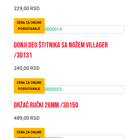
229,00
RSD
CENA ZA ONLINE
PORUČIVANJE
Donji deo štitnika sa nožem VILLAGER
/30131
240,00
RSD
CENA ZA ONLINE
PORUČIVANJE
Držač ručki 26mm /30150
489,00
RSD
CENA ZA ONLINE