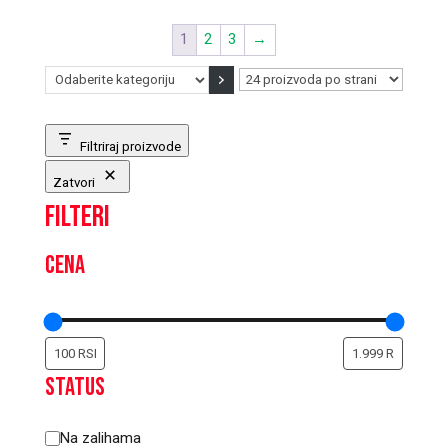
1
2
3
→
Odaberite
kategoriju
Filtriraj proizvode
Zatvori
Filteri
Cena
Status
Status
Na zalihama