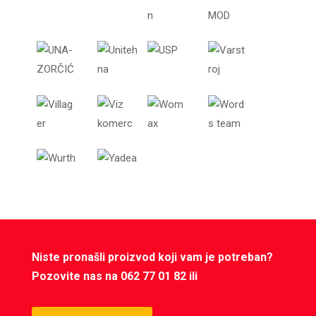
Niste pronašli proizvod koji vam je potreban?
Pozovite nas na 062 77 01 82 ili