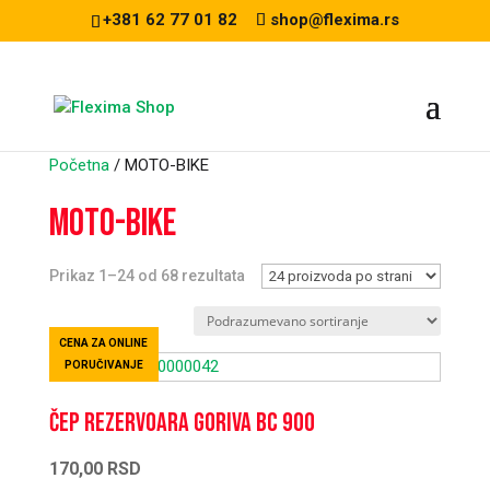
+381 62 77 01 82
shop@flexima.rs
Početna
/ MOTO-BIKE
MOTO-BIKE
Prikaz 1–24 od 68 rezultata
CENA ZA ONLINE
PORUČIVANJE
Čep rezervoara goriva BC 900
170,00
RSD