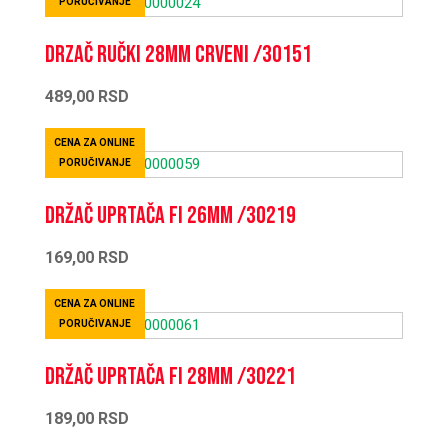
PORUČIVANJE
Drzač ručki 28mm crveni /30151
489,00
RSD
CENA ZA ONLINE
PORUČIVANJE
Držač uprtača fi 26mm /30219
169,00
RSD
CENA ZA ONLINE
PORUČIVANJE
Držač uprtača fi 28mm /30221
189,00
RSD