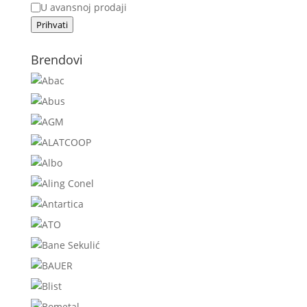
U avansnoj prodaji
Prihvati
Brendovi