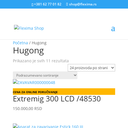
+381 62 77 01 82
shop@flexima.rs
Početna
/ Hugong
Hugong
Prikazano je svih 11 rezultata
CENA ZA ONLINE PORUČIVANJE
Extremig 300 LCD /48530
150.000,00
RSD