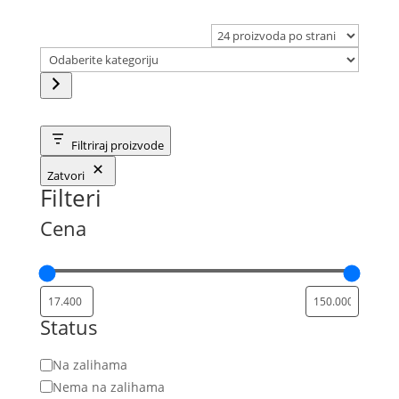
Odaberite
kategoriju
Filtriraj proizvode
Zatvori
Filteri
Cena
Status
Status
Na zalihama
Nema na zalihama