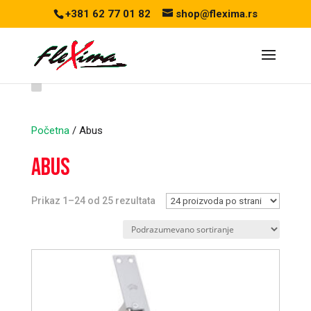
+381 62 77 01 82
shop@flexima.rs
Početna
/ Abus
Abus
Prikaz 1–24 od 25 rezultata