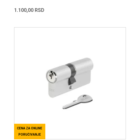
1.100,00
RSD
CENA ZA ONLINE
PORUČIVANJE