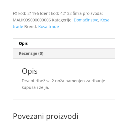
veliki
količina
FX kod:
21196
Ident kod:
42132
Šifra proizvoda:
MALIKOS000000006
Kategorije:
Domaćinstvo
,
Kosa
trade
Brend:
Kosa trade
Opis
Recenzije (0)
Opis
Drveni ribež sa 2 noža namenjen za ribanje
kupusa i zelja.
Povezani proizvodi