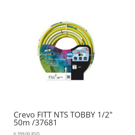
Crevo FITT NTS TOBBY 1/2″
50m /37681
6.399,00
RSD