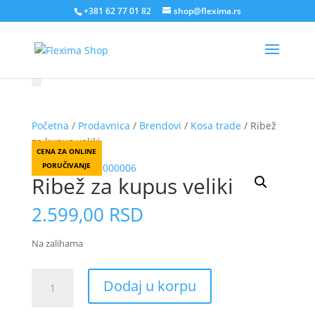
+381 62 77 01 82
shop@flexima.rs
Početna
/
Prodavnica
/
Brendovi
/
Kosa trade
/ Ribež
za kupus veliki
CENA ZA ONLINE
PORUČIVANJE
Ribež za kupus veliki
2.599,00
RSD
Na zalihama
Ribež
Dodaj u korpu
za
kupus