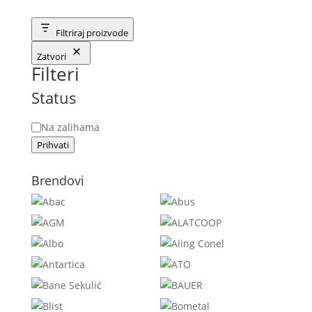
Filtriraj proizvode
Zatvori
Filteri
Status
Status
Na zalihama
Prihvati
Brendovi