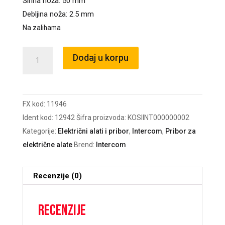
Širina noža: 50 mm
Debljina noža: 2.5 mm
Na zalihama
Nož
Dodaj u korpu
33
cm
M-
FX kod:
11946
644
Ident kod:
12942
Šifra proizvoda:
KOSIINT000000002
FI17
Kategorije:
Električni alati i pribor
,
Intercom
,
Pribor za
MTD
električne alate
Brend:
Intercom
količina
Recenzije (0)
Recenzije