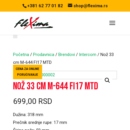
+381 62 77 01 82
shop@flexima.rs
Početna
/
Prodavnica
/
Brendovi
/
Intercom
/ Nož 33
cm M-644 FI17 MTD
CENA ZA ONLINE
PORUČIVANJE
Nož 33 cm M-644 FI17 MTD
699,00
RSD
Dužina: 318 mm
Prečnik srednje rupe: 17 mm