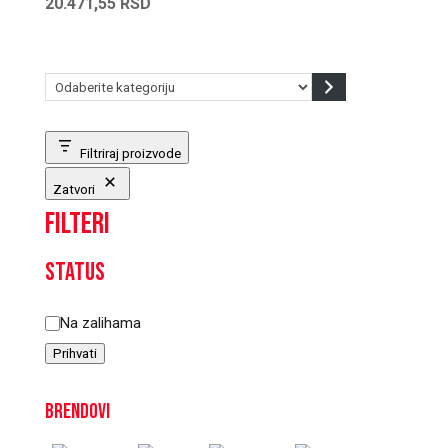
20.471,55
RSD
Odaberite
kategoriju
Filtriraj proizvode
Zatvori
Filteri
Status
Status
Na zalihama
Prihvati
Brendovi