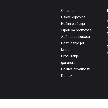
O nama
Uslovi kupovine
Načini plaćanja
Isporuka proizvoda
Zaštita potrošača
B
Postupanje pri
kvaru
Produženje
garancije
Politika privatnosti
Kontakt