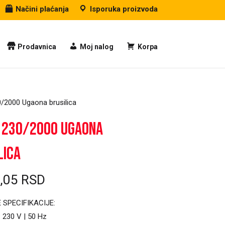
Načini plaćanja
Isporuka proizvoda
Prodavnica
Moj nalog
Korpa
/2000 Ugaona brusilica
 230/2000 Ugaona
lica
9,05
RSD
 SPECIFIKACIJE:
 230 V | 50 Hz