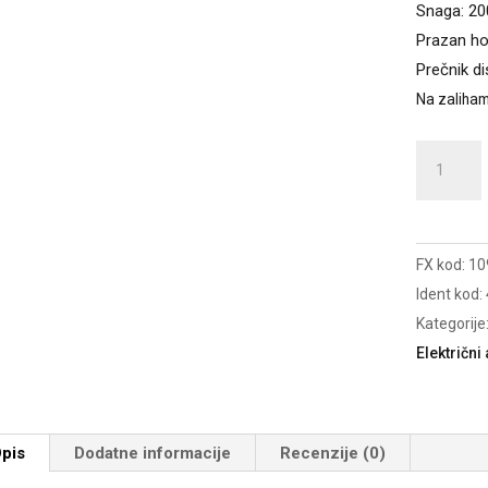
Snaga: 2
Prazan ho
Prečnik d
Na zaliha
TE-
AG
230/2000
Ugaona
FX kod:
10
brusilica
Ident kod:
količina
Kategorije
Električni 
pis
Dodatne informacije
Recenzije (0)