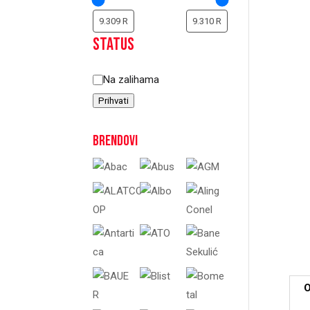
Status
Status
Na zalihama
Prihvati
Brendovi
O