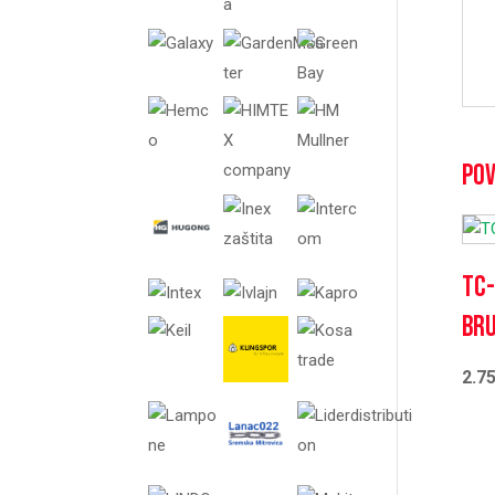
Pov
TC-
bru
2.7