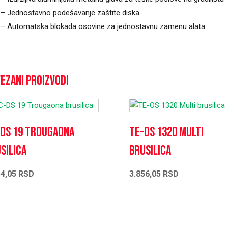
– Jednostavno podešavanje zaštite diska
– Automatska blokada osovine za jednostavnu zamenu alata
ezani proizvodi
DS 19 Trougaona
TE-OS 1320 Multi
silica
brusilica
54,05
RSD
3.856,05
RSD