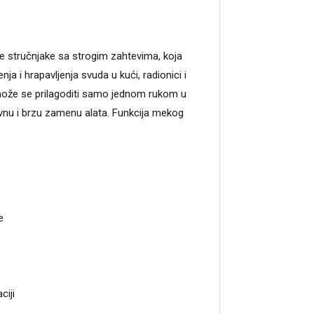
e stručnjake sa strogim zahtevima, koja
 i hrapavljenja svuda u kući, radionici i
 može se prilagoditi samo jednom rukom u
vnu i brzu zamenu alata. Funkcija mekog
e
ciji