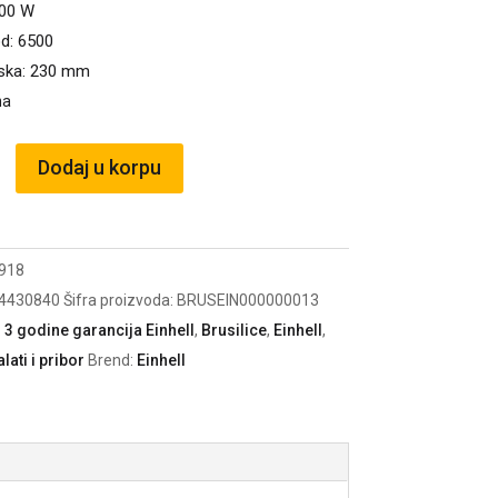
000 W
d: 6500
iska: 230 mm
ma
Dodaj u korpu
918
4430840
Šifra proizvoda:
BRUSEIN000000013
:
3 godine garancija Einhell
,
Brusilice
,
Einhell
,
alati i pribor
Brend:
Einhell