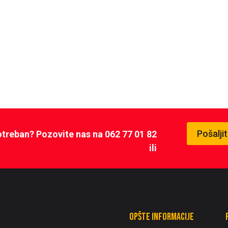
Pošalji
potreban? Pozovite nas na 062 77 01 82
ili
Opšte informacije