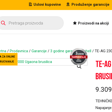
Uslovi kupovine
Produženje garancije
oducts
arch
Proizvodi na akciji
etna
/
Prodavnica
/
Garancije
/
3 godine garancija Einhell
/ TE-AG 230
A ZA ONLINE
TE-AG
RUČIVANJE
brusi
9.30
TEHNIČKE
Napajanje: