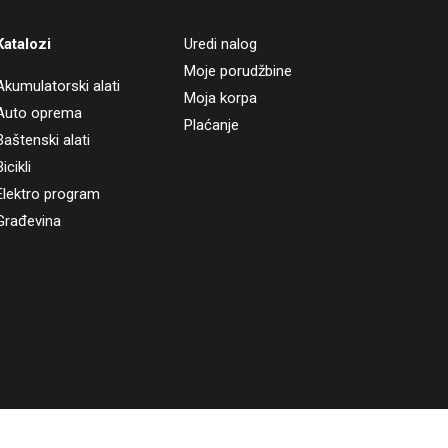
Katalozi
Uredi nalog
Moje porudžbine
Akumulatorski alati
Moja korpa
Auto oprema
Plaćanje
Baštenski alati
icikli
Elektro program
Građevina