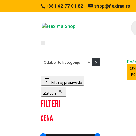
+381 62 77 01 82
shop@flexima.rs
Pr
se
Odaberite
Poč
kategoriju
CEN
PO
Filtriraj proizvode
Zatvori
Filteri
Cena