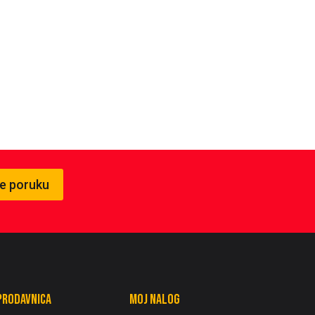
te poruku
Prodavnica
Moj nalog