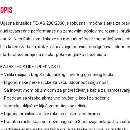
Opis
Ugaona brusilica TE-AG 230/2000 je robusna i moćna alatka za prav
nudi izvanredne performanse na zahtevnim poslovima rezanja, brušenja
garaži. Njen štitnik za diskove sa mogućnošću brzog podešavanja
bilo kojem zadatku, dok zaključavanje osovine omogućava jednosta
starta obezbeđuje da se alat pokrene glatko i bezbedno.
KARAKTERISTIKE I PREDNOSTI:
– Veliki radijus zbog 3m dugačkog i čvrstog gumenog kabla
– Ergonomske meke ručke za veću udobnost i sigurnost
– Sa inovativnom obujmicom za pričvršćivanje kabla za namotavanj
– Pogodan za visoko abrazivno brušenje kao i za sečenje
– Isporuka uključuje ključ za matice, bez diska
– Ugaona brusilica za dve ruke sa niskim vibracijama
– Dodatna ručka koja se može nagnuti u 3 položaja prilagodljiva situa
– Izdržljiva aluminijska metalna glava za teške poslove na gradilištu