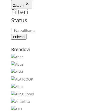
Zatvori
Filteri
Status
Status
Na zalihama
Prihvati
Brendovi