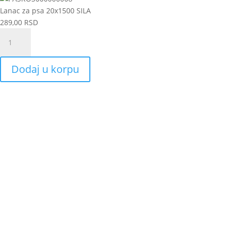
Lanac za psa 20x1500 SILA
289,00
RSD
Lanac
za
psa
Dodaj u korpu
20x1500
SILA
količina