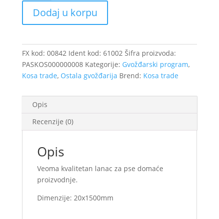
psa
Dodaj u korpu
20x1500
SILA
količina
FX kod:
00842
Ident kod:
61002
Šifra proizvoda:
PASKOS000000008
Kategorije:
Gvožđarski program
,
Kosa trade
,
Ostala gvožđarija
Brend:
Kosa trade
Opis
Recenzije (0)
Opis
Veoma kvalitetan lanac za pse domaće
proizvodnje.
Dimenzije: 20x1500mm