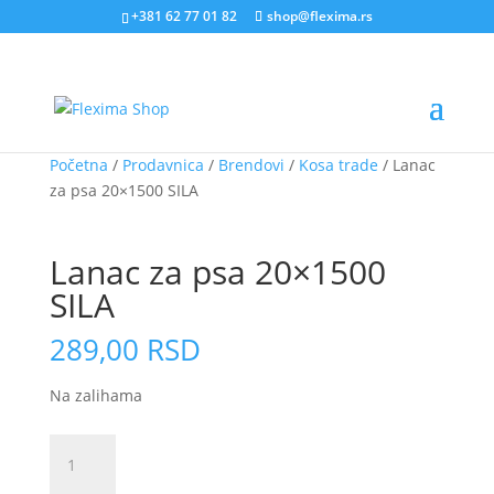
+381 62 77 01 82
shop@flexima.rs
Početna
/
Prodavnica
/
Brendovi
/
Kosa trade
/ Lanac
za psa 20×1500 SILA
CENA ZA ONLINE PORUČIVANJE
Lanac za psa 20×1500
SILA
289,00
RSD
Na zalihama
Lanac
za