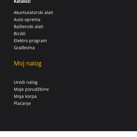
Katalozi
Akumulatorski alati
Auto oprema
Baštenski alati
Bicikli
Elektro program
Građevina
Moj nalog
Uredi nalog
Moje porudžbine
Moja korpa
Plaćanje