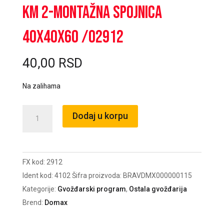
KM 2-Montažna spojnica
40x40x60 /02912
40,00
RSD
Na zalihama
KM
Dodaj u korpu
2-
Montažna
spojnica
FX kod:
2912
40x40x60
Ident kod:
4102
Šifra proizvoda:
BRAVDMX000000115
/02912
Kategorije:
Gvožđarski program
,
Ostala gvožđarija
količina
Brend:
Domax