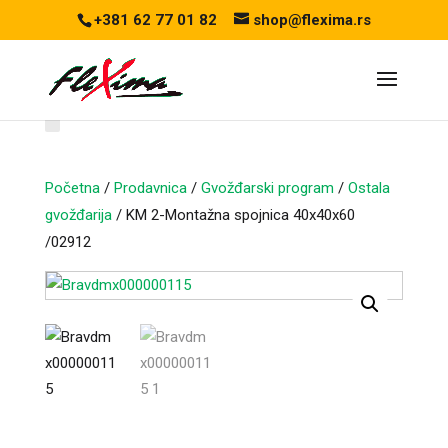
+381 62 77 01 82
shop@flexima.rs
Početna
/
Prodavnica
/
Gvožđarski program
/
Ostala
gvožđarija
/ KM 2-Montažna spojnica 40x40x60
CENA ZA ONLINE
/02912
PORUČIVANJE