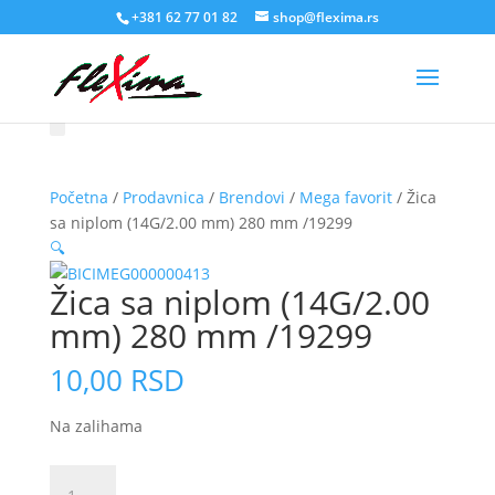
+381 62 77 01 82
shop@flexima.rs
Početna
/
Prodavnica
/
Brendovi
/
Mega favorit
/ Žica
sa niplom (14G/2.00 mm) 280 mm /19299
🔍
Žica sa niplom (14G/2.00
mm) 280 mm /19299
10,00
RSD
Na zalihama
Žica