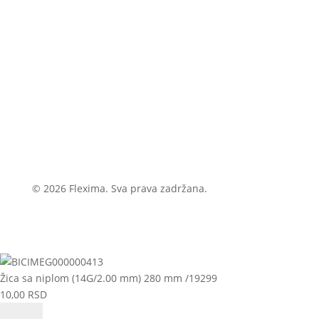
© 2026 Flexima. Sva prava zadržana.
Žica sa niplom (14G/2.00 mm) 280 mm /19299
10,00
RSD
Žica