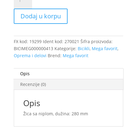
sa
niplom
Dodaj u korpu
(14G/2.00
mm)
280
mm
FX kod:
19299
Ident kod:
270021
Šifra proizvoda:
/19299
BICIMEG000000413
Kategorije:
Bicikli
,
Mega favorit
,
količina
Oprema i delovi
Brend:
Mega favorit
Opis
Recenzije (0)
Opis
Žica sa niplom, dužina: 280 mm