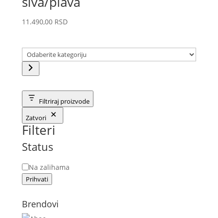
siva/plava
11.490,00
RSD
Odaberite
kategoriju
Filtriraj proizvode
Zatvori
Filteri
Status
Status
Na zalihama
Prihvati
Brendovi