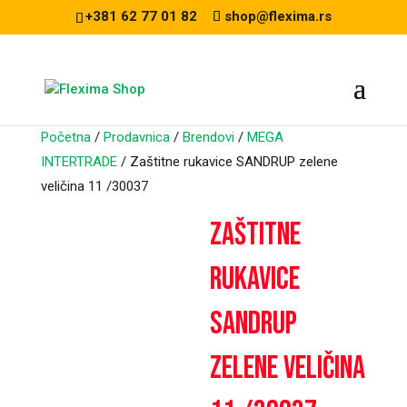
+381 62 77 01 82
shop@flexima.rs
Početna
/
Prodavnica
/
Brendovi
/
MEGA
INTERTRADE
/ Zaštitne rukavice SANDRUP zelene
veličina 11 /30037
CENA ZA ONLINE
Zaštitne
PORUČIVANJE
rukavice
SANDRUP
zelene veličina