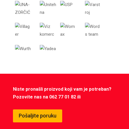
Niste pronašli proizvod koji vam je potreban?
Pozovite nas na 062 77 01 82 ili
Pošaljite poruku