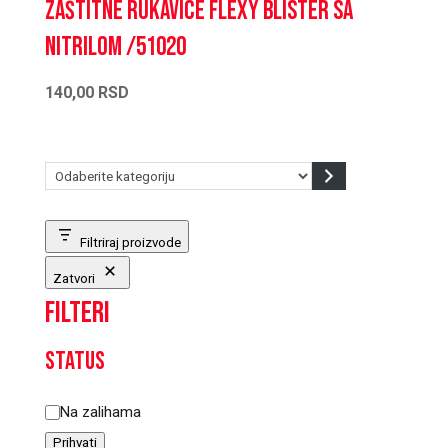
Zaštitne rukavice Flexy blister sa
nitrilom /51020
140,00
RSD
Odaberite
kategoriju
Filtriraj proizvode
Zatvori
Filteri
Status
Status
Na zalihama
Prihvati