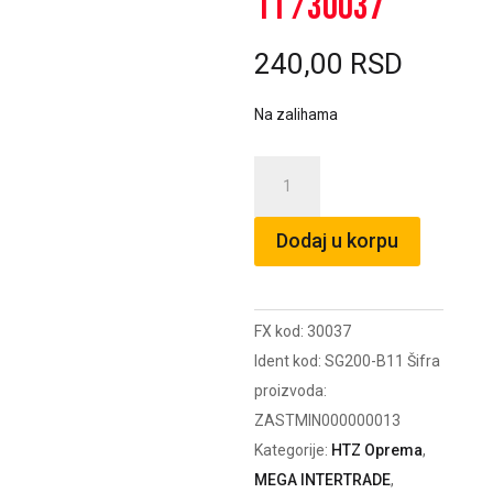
11 /30037
240,00
RSD
Na zalihama
Zaštitne
rukavice
SANDRUP
Dodaj u korpu
zelene
veličina
11
FX kod:
30037
/30037
Ident kod:
SG200-B11
Šifra
količina
proizvoda:
ZASTMIN000000013
Kategorije:
HTZ Oprema
,
MEGA INTERTRADE
,