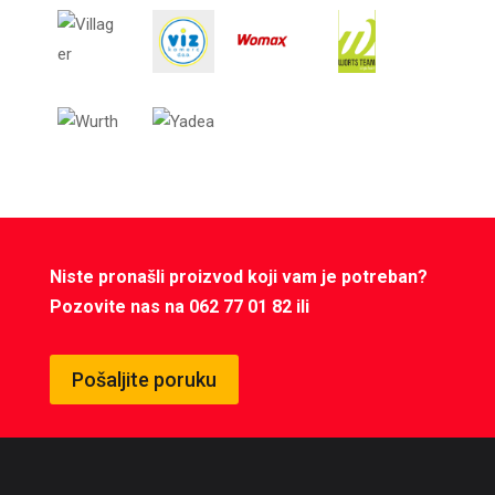
Niste pronašli proizvod koji vam je potreban?
Pozovite nas na 062 77 01 82 ili
Pošaljite poruku