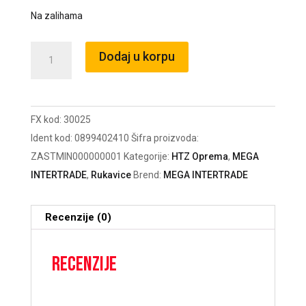
Na zalihama
Zaštitne
Dodaj u korpu
rukavice
HESTEN
crne
FX kod:
30025
veličina
Ident kod:
0899402410
Šifra proizvoda:
10
ZASTMIN000000001
Kategorije:
HTZ Oprema
,
MEGA
(BUNTING)
INTERTRADE
,
Rukavice
Brend:
MEGA INTERTRADE
/30025
količina
Recenzije (0)
Recenzije