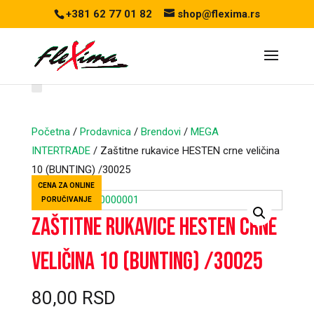
+381 62 77 01 82
shop@flexima.rs
Početna
/
Prodavnica
/
Brendovi
/
MEGA
INTERTRADE
/ Zaštitne rukavice HESTEN crne veličina
10 (BUNTING) /30025
CENA ZA ONLINE
PORUČIVANJE
Zaštitne rukavice HESTEN crne
veličina 10 (BUNTING) /30025
80,00
RSD