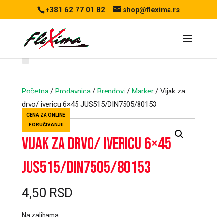
+381 62 77 01 82
shop@flexima.rs
Početna
/
Prodavnica
/
Brendovi
/
Marker
/ Vijak za
drvo/ ivericu 6×45 JUS515/DIN7505/80153
CENA ZA ONLINE
PORUČIVANJE
Vijak za drvo/ ivericu 6×45
JUS515/DIN7505/80153
4,50
RSD
Na zalihama