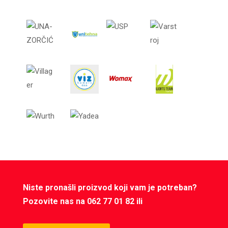
Niste pronašli proizvod koji vam je potreban?
Pozovite nas na 062 77 01 82 ili