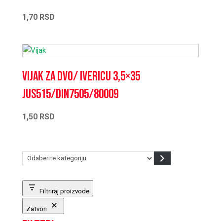
1,70
RSD
Vijak za dvo/ ivericu 3,5×35
JUS515/DIN7505/80009
1,50
RSD
Odaberite
kategoriju
Filtriraj proizvode
Zatvori