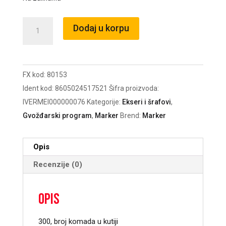
Vijak
Dodaj u korpu
za
drvo/
ivericu
FX kod:
80153
6x45
Ident kod:
8605024517521
Šifra proizvoda:
JUS515/DIN7505/80153
IVERMEI000000076
Kategorije:
Ekseri i šrafovi
,
količina
Gvožđarski program
,
Marker
Brend:
Marker
Opis
Recenzije (0)
Opis
300, broj komada u kutiji