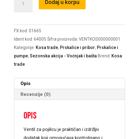
Dodaj u korpu
za
pojilicu
količina
FX kod:
01665
Ident kod:
64005
Šifra proizvoda:
VENTKOS000000001
Kategorije:
Kosa trade
,
Prskalice i pribor
,
Prskalice i
pumpe
,
Sezonska akcija - Voćnjak i bašta
Brend:
Kosa
trade
Opis
Recenzije (0)
Opis
Ventil za pojilicu je praktičan i izdržljiv
dodatak koji omogućava kontrolisano i