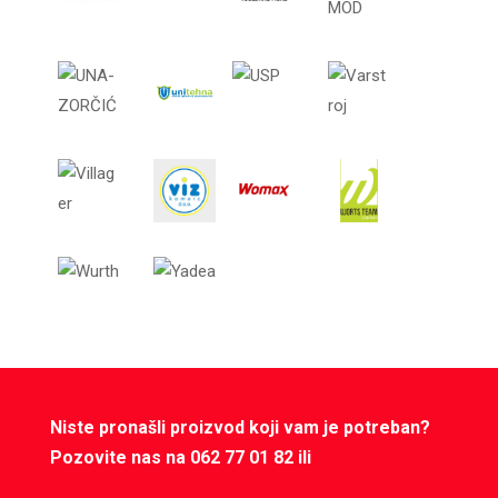
Niste pronašli proizvod koji vam je potreban?
Pozovite nas na 062 77 01 82 ili