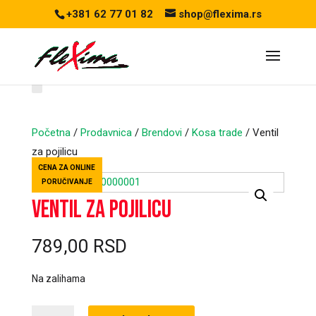
+381 62 77 01 82
shop@flexima.rs
Početna
/
Prodavnica
/
Brendovi
/
Kosa trade
/ Ventil
za pojilicu
CENA ZA ONLINE
PORUČIVANJE
Ventil za pojilicu
789,00
RSD
Na zalihama
Ventil