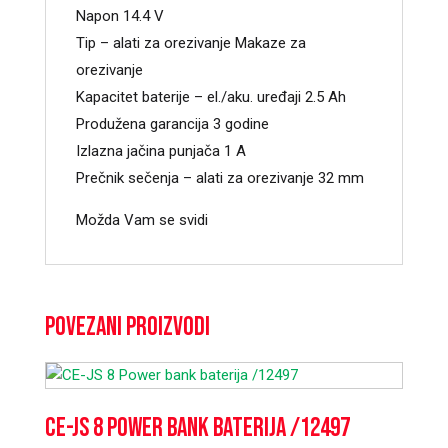
Napon 14.4 V
Tip – alati za orezivanje Makaze za
orezivanje
Kapacitet baterije – el./aku. uređaji 2.5 Ah
Produžena garancija 3 godine
Izlazna jačina punjača 1 A
Prečnik sečenja – alati za orezivanje 32 mm
Možda Vam se svidi
Povezani proizvodi
CE-JS 8 Power bank baterija /12497