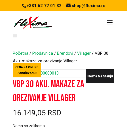
+381 62 77 01 82
shop@flexima.rs
Početna
/
Prodavnica
/
Brendovi
/
Villager
/ VBP 30
Aku. makaze za orezivanje Villager
CENA ZA ONLINE
PORUČIVANJE
Nema Na Stanju
VBP 30 Aku. makaze za
orezivanje Villager
16.149,05
RSD
Nema na zalihama