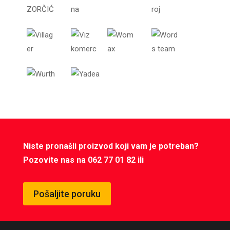
Niste pronašli proizvod koji vam je potreban?
Pozovite nas na 062 77 01 82 ili
Pošaljite poruku