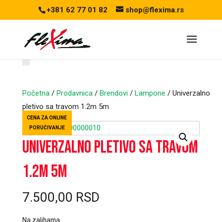
+381 62 77 01 82
shop@flexima.rs
Početna
/
Prodavnica
/
Brendovi
/
Lampone
/ Univerzalno
pletivo sa travom 1.2m 5m
CENA ZA ONLINE
PORUČIVANJE
Univerzalno pletivo sa travom
1.2m 5m
7.500,00
RSD
Na zalihama