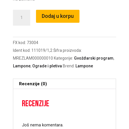
Univerzalno
Dodaj u korpu
pletivo
sa
travom
FX kod:
73004
1.2m
Ident kod:
111019/1,2
Šifra proizvoda:
5m
MREZLAM000000010
Kategorije:
Gvožđarski program
,
količina
Lampone
,
Ograde i pletiva
Brend:
Lampone
Recenzije (0)
Recenzije
Još nema komentara.