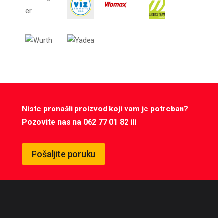
Niste pronašli proizvod koji vam je potreban?
Pozovite nas na 062 77 01 82 ili
Pošaljite poruku