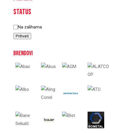
Status
Status
Na zalihama
Prihvati
Brendovi