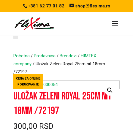
+381 62 77 01 82
shop@flexima.rs
Početna
/
Prodavnica
/
Brendovi
/
HIMTEX
company
/ Uložak Zeleni Royal 25cm nit 18mm
/72197
CENA ZA ONLINE
PORUČIVANJE
Uložak Zeleni Royal 25cm nit
18mm /72197
300,00
RSD