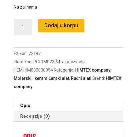
Na zalihama
Uložak
Dodaj u korpu
Zeleni
Royal
25cm
FX kod:
72197
nit
Ident kod:
PCL1M023
Šifra proizvoda:
18mm
HEMIHIM000000054
Kategorije:
HIMTEX company
,
/72197
Molerski i keramičarski alat
,
Ručni alati
Brend:
HIMTEX
količina
company
Opis
Recenzije (0)