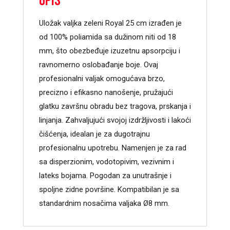
Opis
Uložak valjka zeleni Royal 25 cm izrađen je
od 100% poliamida sa dužinom niti od 18
mm, što obezbeđuje izuzetnu apsorpciju i
ravnomerno oslobađanje boje. Ovaj
profesionalni valjak omogućava brzo,
precizno i efikasno nanošenje, pružajući
glatku završnu obradu bez tragova, prskanja i
linjanja. Zahvaljujući svojoj izdržljivosti i lakoći
čišćenja, idealan je za dugotrajnu
profesionalnu upotrebu. Namenjen je za rad
sa disperzionim, vodotopivim, vezivnim i
lateks bojama. Pogodan za unutrašnje i
spoljne zidne površine. Kompatibilan je sa
standardnim nosačima valjaka Ø8 mm.