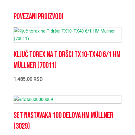
Povezani proizvodi
Ključ torex na T dršci TX10-TX40 6/1 HM
Müllner (70011)
1.485,00
RSD
Set nastavaka 100 delova HM Müllner
(3029)