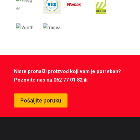
Niste pronašli proizvod koji vam je potreban?
Pozovite nas na 062 77 01 82 ili
Pošaljite poruku