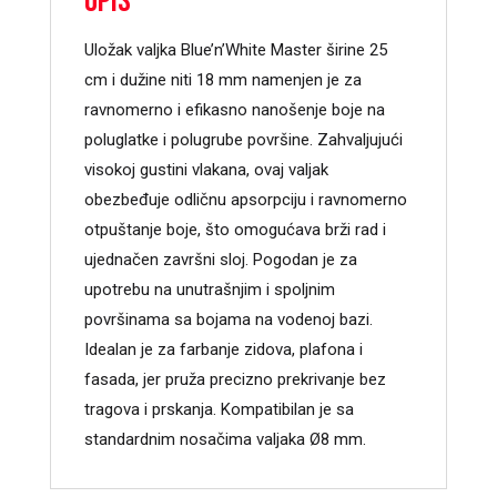
Opis
Uložak valjka Blue’n’White Master širine 25
cm i dužine niti 18 mm namenjen je za
ravnomerno i efikasno nanošenje boje na
poluglatke i polugrube površine. Zahvaljujući
visokoj gustini vlakana, ovaj valjak
obezbeđuje odličnu apsorpciju i ravnomerno
otpuštanje boje, što omogućava brži rad i
ujednačen završni sloj. Pogodan je za
upotrebu na unutrašnjim i spoljnim
površinama sa bojama na vodenoj bazi.
Idealan je za farbanje zidova, plafona i
fasada, jer pruža precizno prekrivanje bez
tragova i prskanja. Kompatibilan je sa
standardnim nosačima valjaka Ø8 mm.