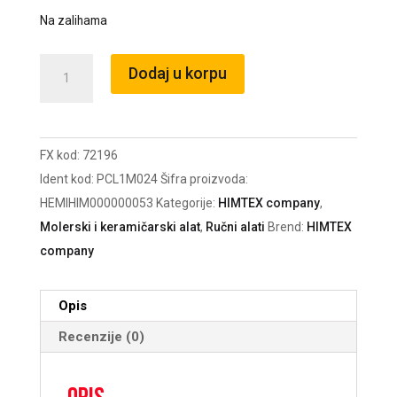
Na zalihama
Uložak
Dodaj u korpu
Blue'n'white
Master
25cm
FX kod:
72196
nit
Ident kod:
PCL1M024
Šifra proizvoda:
18mm/72196
HEMIHIM000000053
Kategorije:
HIMTEX company
,
količina
Molerski i keramičarski alat
,
Ručni alati
Brend:
HIMTEX
company
Opis
Recenzije (0)