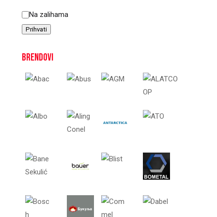
Status
Na zalihama
Prihvati
Brendovi