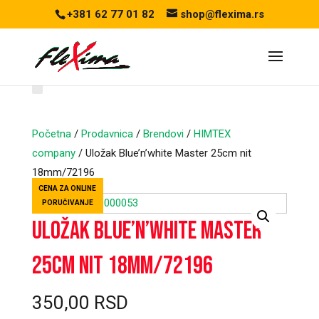
+381 62 77 01 82
shop@flexima.rs
Početna
/
Prodavnica
/
Brendovi
/
HIMTEX
company
/ Uložak Blue’n’white Master 25cm nit
18mm/72196
CENA ZA ONLINE
PORUČIVANJE
Uložak Blue’n’white Master
25cm nit 18mm/72196
350,00
RSD