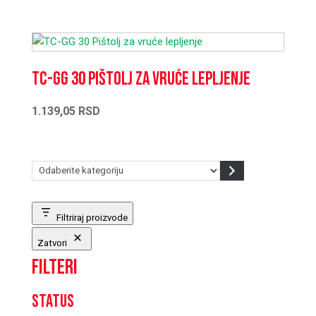
TC-GG 30 Pištolj za vruće lepljenje
1.139,05
RSD
Odaberite
kategoriju
Filtriraj proizvode
Zatvori
Filteri
Status