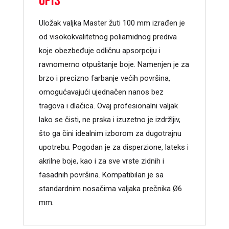
Opis
Uložak valjka Master žuti 100 mm izrađen je
od visokokvalitetnog poliamidnog prediva
koje obezbeđuje odličnu apsorpciju i
ravnomerno otpuštanje boje. Namenjen je za
brzo i precizno farbanje većih površina,
omogućavajući ujednačen nanos bez
tragova i dlačica. Ovaj profesionalni valjak
lako se čisti, ne prska i izuzetno je izdržljiv,
što ga čini idealnim izborom za dugotrajnu
upotrebu. Pogodan je za disperzione, lateks i
akrilne boje, kao i za sve vrste zidnih i
fasadnih površina. Kompatibilan je sa
standardnim nosačima valjaka prečnika Ø6
mm.