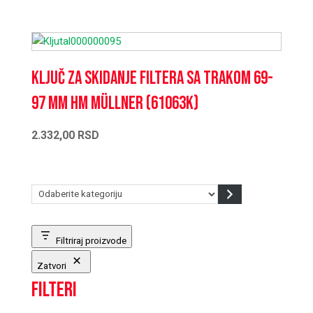
Ključ za skidanje filtera sa trakom 69-
97 mm HM Müllner (61063K)
2.332,00
RSD
Odaberite
kategoriju
Filtriraj proizvode
Zatvori
Filteri