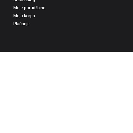
Moje porudžbine
Moja korpa
Plaćanje