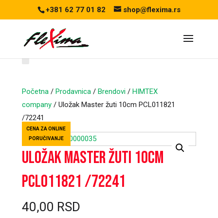
+381 62 77 01 82
shop@flexima.rs
Početna
/
Prodavnica
/
Brendovi
/
HIMTEX
company
/ Uložak Master žuti 10cm PCL011821
/72241
CENA ZA ONLINE
PORUČIVANJE
Uložak Master žuti 10cm
PCL011821 /72241
40,00
RSD