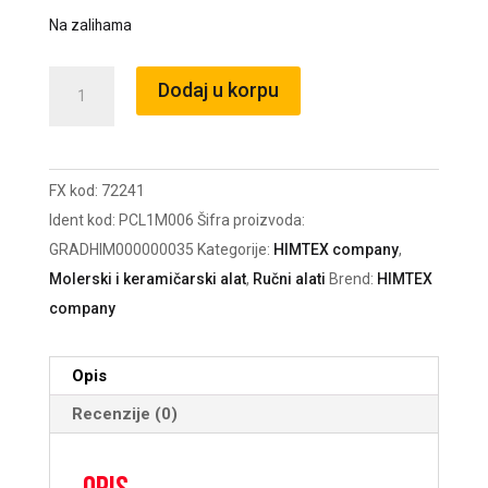
Na zalihama
Uložak
Dodaj u korpu
Master
žuti
10cm
FX kod:
72241
PCL011821
Ident kod:
PCL1M006
Šifra proizvoda:
/72241
GRADHIM000000035
Kategorije:
HIMTEX company
,
količina
Molerski i keramičarski alat
,
Ručni alati
Brend:
HIMTEX
company
Opis
Recenzije (0)