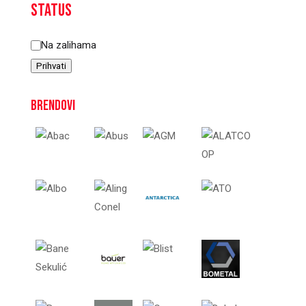
Status
Status
Na zalihama
Prihvati
Brendovi