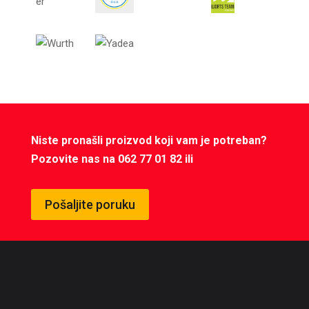
Niste pronašli proizvod koji vam je potreban?
Pozovite nas na 062 77 01 82 ili
Pošaljite poruku