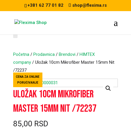
+381 62 77 01 82
shop@flexima.rs
Početna
/
Prodavnica
/
Brendovi
/
HIMTEX
company
/ Uložak 10cm Mikrofiber Master 15mm Nit
/72237
CENA ZA ONLINE
PORUČIVANJE
Uložak 10cm Mikrofiber
Master 15mm Nit /72237
85,00
RSD