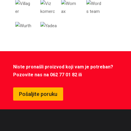
Niste pronašli proizvod koji vam je potreban?
Pozovite nas na 062 77 01 82 ili
Pošaljite poruku