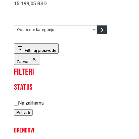
15.199,05
RSD
Odaberite
kategoriju
Filtriraj proizvode
Zatvori
Filteri
Status
Status
Na zalihama
Prihvati
Brendovi