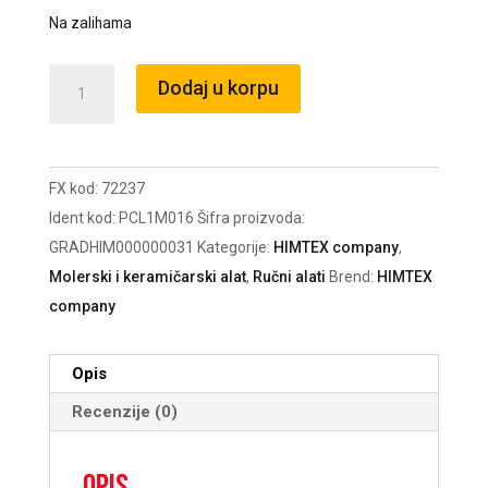
Na zalihama
Uložak
Dodaj u korpu
10cm
Mikrofiber
Master
FX kod:
72237
15mm
Ident kod:
PCL1M016
Šifra proizvoda:
Nit
GRADHIM000000031
Kategorije:
HIMTEX company
,
/72237
Molerski i keramičarski alat
,
Ručni alati
Brend:
HIMTEX
količina
company
Opis
Recenzije (0)
Opis