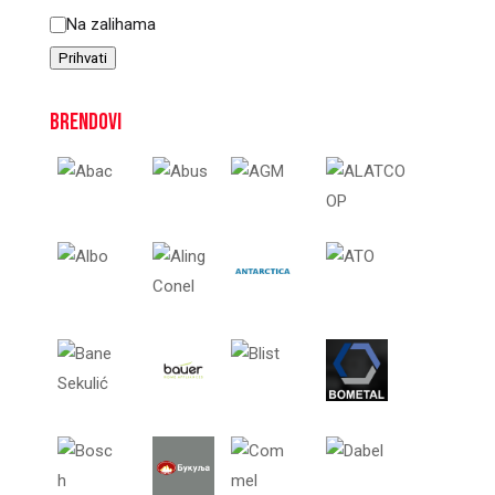
Status
Na zalihama
Prihvati
Brendovi