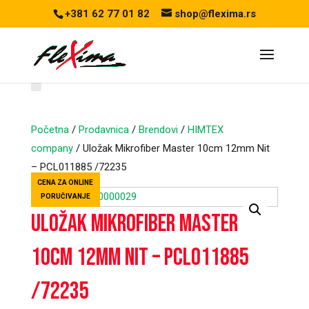
+381 62 77 01 82
shop@flexima.rs
Početna
/
Prodavnica
/
Brendovi
/
HIMTEX
company
/ Uložak Mikrofiber Master 10cm 12mm Nit
– PCL011885 /72235
CENA ZA ONLINE
PORUČIVANJE
Uložak Mikrofiber Master
10cm 12mm Nit – PCL011885
/72235