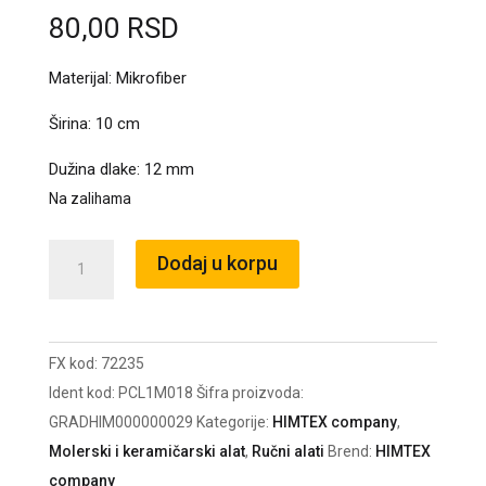
80,00
RSD
Materijal: Mikrofiber
Širina: 10 cm
Dužina dlake: 12 mm
Na zalihama
Uložak
Dodaj u korpu
Mikrofiber
Master
10cm
FX kod:
72235
12mm
Ident kod:
PCL1M018
Šifra proizvoda:
Nit
GRADHIM000000029
Kategorije:
HIMTEX company
,
-
Molerski i keramičarski alat
,
Ručni alati
Brend:
HIMTEX
PCL011885
company