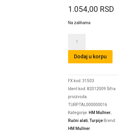
1.054,00
RSD
Na zalihama
Turpija
za
metal
Dodaj u korpu
kvadratna
gruba
200x8x8
FX kod:
31503
količina
Ident kod:
82012009
Šifra
proizvoda:
TURPTAL000000016
Kategorije:
HM Mullner
,
Ručni alati
,
Turpije
Brend:
HM Mullner