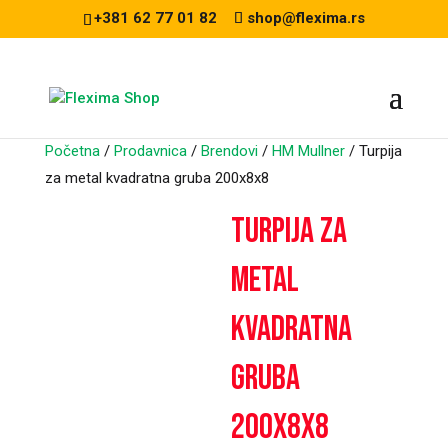
+381 62 77 01 82
shop@flexima.rs
Početna
/
Prodavnica
/
Brendovi
/
HM Mullner
/ Turpija
za metal kvadratna gruba 200x8x8
CENA ZA ONLINE
Turpija za
PORUČIVANJE
metal
kvadratna
gruba
200x8x8