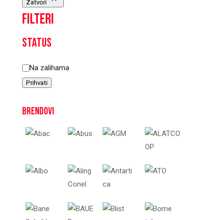
Zatvori
Filteri
Status
Status
Na zalihama
Prihvati
Brendovi