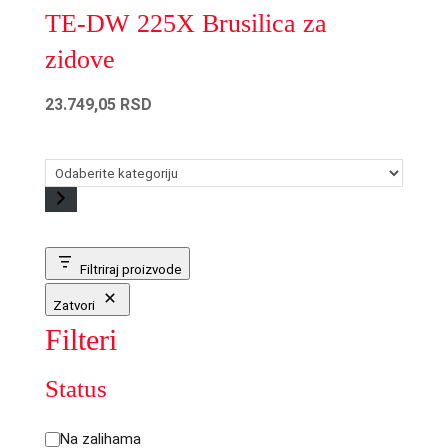
TE-DW 225X Brusilica za
zidove
23.749,05
RSD
Odaberite
kategoriju
Filtriraj proizvode
Zatvori
Filteri
Status
Status
Na zalihama