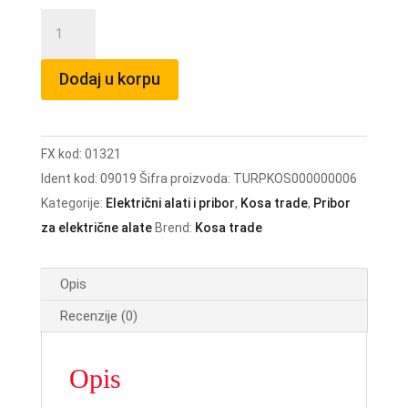
Turpija
za
drvo
Dodaj u korpu
200mm
ravna
količina
FX kod:
01321
Ident kod:
09019
Šifra proizvoda:
TURPKOS000000006
Kategorije:
Električni alati i pribor
,
Kosa trade
,
Pribor
za električne alate
Brend:
Kosa trade
Opis
Recenzije (0)
Opis