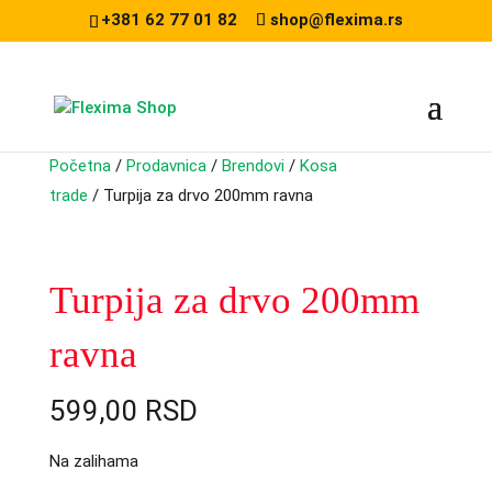
+381 62 77 01 82
shop@flexima.rs
Početna
/
Prodavnica
/
Brendovi
/
Kosa
trade
/ Turpija za drvo 200mm ravna
CENA ZA ONLINE PORUČIVANJE
Turpija za drvo 200mm
ravna
599,00
RSD
Na zalihama