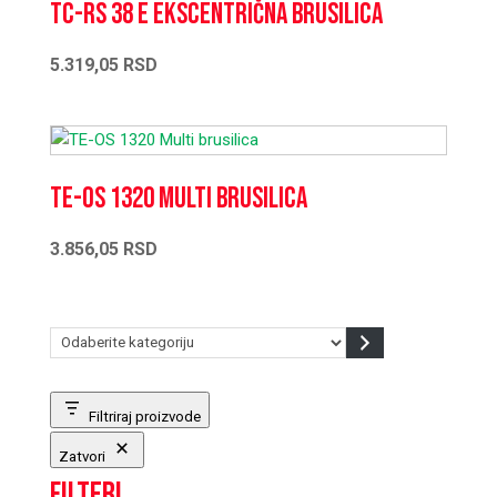
TC-RS 38 E Ekscentrična brusilica
5.319,05
RSD
TE-OS 1320 Multi brusilica
3.856,05
RSD
Odaberite
kategoriju
Filtriraj proizvode
Zatvori
Filteri