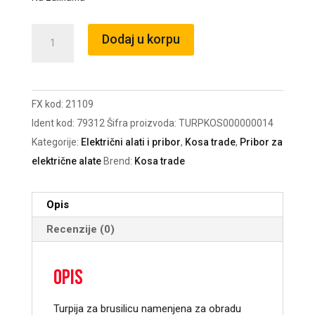
Roto
Dodaj u korpu
turpija
za
brusilicu
FX kod:
21109
125mm
Ident kod:
79312
Šifra proizvoda:
TURPKOS000000014
/21109
Kategorije:
Električni alati i pribor
,
Kosa trade
,
Pribor za
količina
električne alate
Brend:
Kosa trade
Opis
Recenzije (0)
Opis
Turpija za brusilicu namenjena za obradu