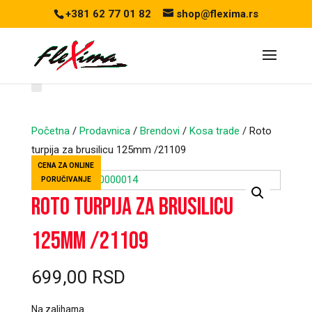
+381 62 77 01 82
shop@flexima.rs
Početna
/
Prodavnica
/
Brendovi
/
Kosa trade
/ Roto
turpija za brusilicu 125mm /21109
CENA ZA ONLINE
PORUČIVANJE
Roto turpija za brusilicu
125mm /21109
699,00
RSD
Na zalihama