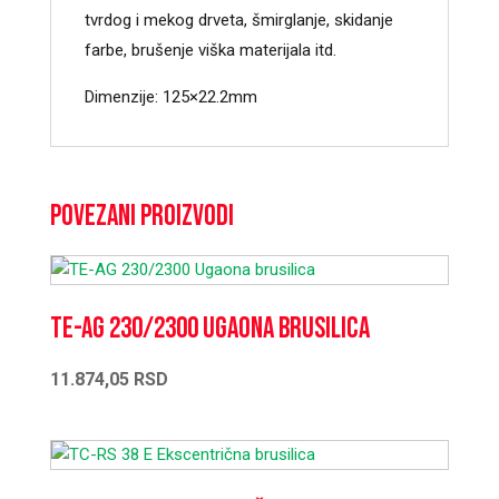
tvrdog i mekog drveta, šmirglanje, skidanje
farbe, brušenje viška materijala itd.
Dimenzije: 125×22.2mm
Povezani proizvodi
TE-AG 230/2300 Ugaona brusilica
11.874,05
RSD