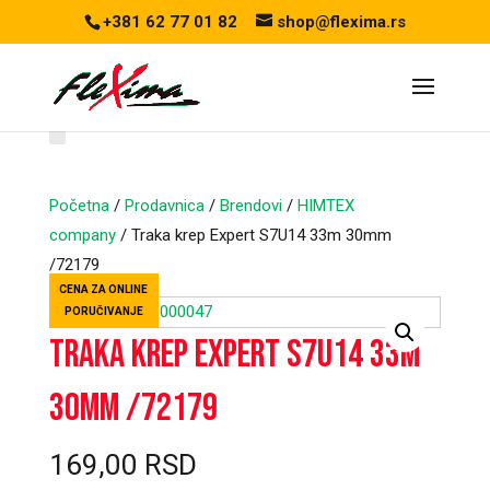
+381 62 77 01 82
shop@flexima.rs
Početna
/
Prodavnica
/
Brendovi
/
HIMTEX
company
/ Traka krep Expert S7U14 33m 30mm
/72179
CENA ZA ONLINE
PORUČIVANJE
Traka krep Expert S7U14 33m
30mm /72179
169,00
RSD