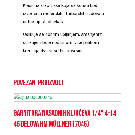
Klasična krep traka koja se koristi kod
izvođenja molerskih i farbarskih radova u
untrašnjosti objekata.
Odlikuje se dobrim upijanjem, smanjenim
curenjem boje i oštrinom ivice prilikom
krečenja dve susedne površine.
Povezani proizvodi
Garnitura nasadnih ključeva 1/4“ 4-14 ,
46 delova HM Müllner (7046)