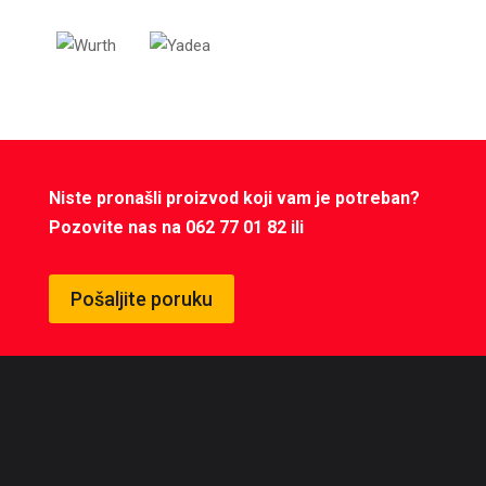
Niste pronašli proizvod koji vam je potreban?
Pozovite nas na 062 77 01 82 ili
Pošaljite poruku