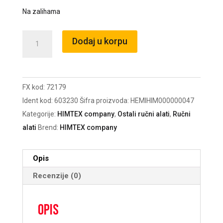
Na zalihama
Traka
Dodaj u korpu
krep
Expert
S7U14
FX kod:
72179
33m
Ident kod:
603230
Šifra proizvoda:
HEMIHIM000000047
30mm
Kategorije:
HIMTEX company
,
Ostali ručni alati
,
Ručni
/72179
alati
Brend:
HIMTEX company
količina
Opis
Recenzije (0)
Opis