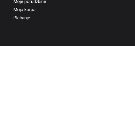
Moje porudžbine
Moja korpa
Plaćanje