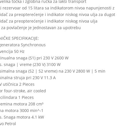
velika točka i zglobna ručka za lakši transport
ki rezervoar od 15 litara sa indikatorom nivoa napunjenosti z
idač za preopterećenje i indikator niskog nivoa ulja za dugot
idač za preopterećenje i indikator niskog nivoa ulja
 za povlačenje je jednostavan za upotrebu
IČKE SPECIFIKACIJE:
generatora Synchronous
vencija 50 Hz
inualna snaga (S1) pri 230 V 2600 W
. snaga | vreme (230 V) 3100 W
imalna snaga (S2 | S2 vreme) na 230 V 2800 W | 5 min
nalna struja pri 230 V 11.3 A
V utičnica 2 Pieces
r four-stroke, air cooled
 cilindara 1 Pieces
remina motora 208 cm³
na motora 3000 min^-1
. Snaga motora 4.1 kW
vo Petrol