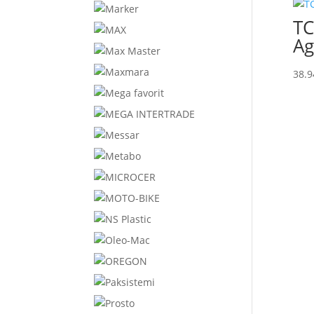
TC
Ag
38.9