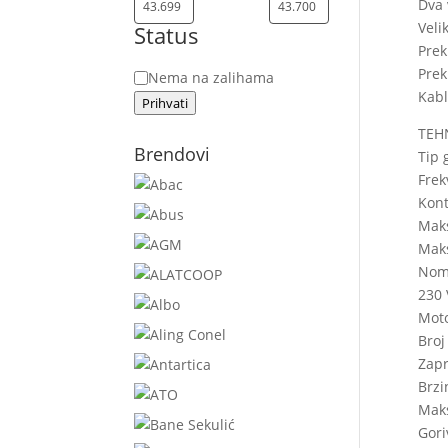
Dva 
Veli
Status
Prek
Prek
Status
Nema na zalihama
Kabl
Prihvati
TEHN
Brendovi
Tip 
Frek
Kont
Maks
Maks
Nomi
230 
Moto
Broj
Zap
Brzi
Maks
Gori