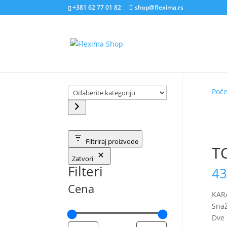
+381 62 77 01 82
shop@flexima.rs
Odaberite
Poč
kategoriju
CENA
Nema
Filtriraj proizvode
TC
Zatvori
Filteri
43
Cena
KAR
Snaž
Dve 