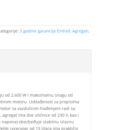
ategorije:
3 godine garancija Einhell
,
Agregati
,
agu od 2.600 W i maksimalnu snagu od
aktnom motoru. Usklađenost sa propisima
ki motor sa vazdušnim hlađenjem radi sa
 agregat ima dve utičnice od 230 V, kao i
ja napona) obezbeđuje stabilnu izlaznu
eliki rezervoar od 15 litara ima praktični