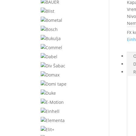
Kapa
Vrem
Nivo
Nem
FX k
Einh
O
D
R