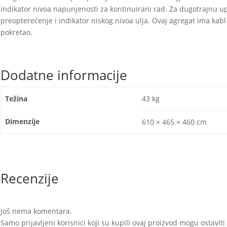
indikator nivoa napunjenosti za kontinuirani rad. Za dugotrajnu u
preopterećenje i indikator niskog nivoa ulja. Ovaj agregat ima kab
pokretao.
Dodatne informacije
Težina
43 kg
Dimenzije
610 × 465 × 460 cm
Recenzije
Još nema komentara.
Samo prijavljeni korisnici koji su kupili ovaj proizvod mogu ostavit