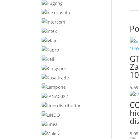
Po
GT
Za
10
5.69
CC
hi
di
5.09