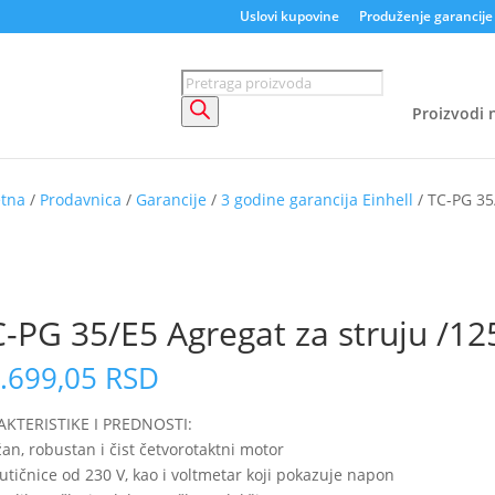
Uslovi kupovine
Produženje garancije
Products
search
Proizvodi n
etna
/
Prodavnica
/
Garancije
/
3 godine garancija Einhell
/ TC-PG 35
 ZA ONLINE PORUČIVANJE
 na stanju
-PG 35/E5 Agregat za struju /12
.699,05
RSD
AKTERISTIKE I PREDNOSTI:
an, robustan i čist četvorotaktni motor
utičnice od 230 V, kao i voltmetar koji pokazuje napon