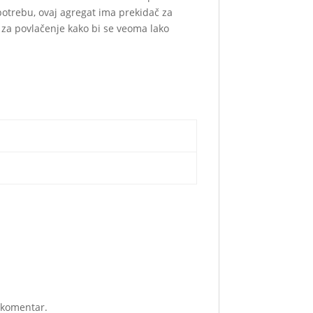
potrebu, ovaj agregat ima prekidač za
l za povlačenje kako bi se veoma lako
i komentar.