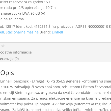
citet rezervoara za gorivo 15 L
e rada pri 2/3 opterećenja 10.7 h
 snage zvuka LWA 96 dB (A)
a na zalihama
od:
12517
Ident kod:
4152551
Šifra proizvoda:
AGREEIN000000010
K
ell
,
Stacionarne mašine
Brend:
Einhell
pis
odatne informacije
ecenzije (0)
Opis
Einhell (benzinski) agregat TC-PG 35/E5 generiše kontinuiranu sn
3.100 W zahvaljujući svom snažnom, robustnom i čistom četvorot
o emisiji štetnih gasova, osigurava da ovaj četvorotaktni benzins
niskim emisijama. Za prenos električne energije na krajnje uređaje,
voltmetar koji pokazuje napon. AVR funkcija (automatska regulaci
snagu. Za lakši transport postoje dva velika točka i zglobna ručka. V