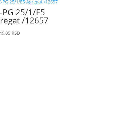
-PG 25/1/E5
regat /12657
49,05
RSD