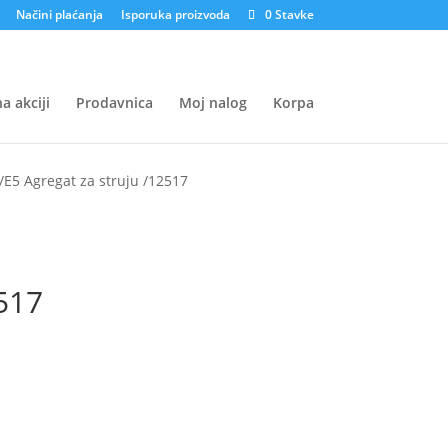
Načini plaćanja
Isporuka proizvoda
0 Stavke
a akciji
Prodavnica
Moj nalog
Korpa
/E5 Agregat za struju /12517
517