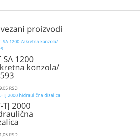
vezani proizvodi
-SA 1200
kretna konzola/
593
9,05
RSD
-TJ 2000
draulična
zalica
1,05
RSD