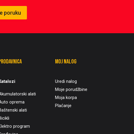
te poruku
Prodavnica
Moj nalog
Katalozi
Uredi nalog
Moje porudžbine
Akumulatorski alati
Moja korpa
Auto oprema
Plaćanje
Baštenski alati
icikli
Elektro program