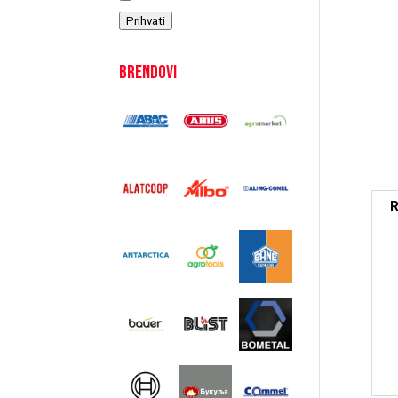
Prihvati
Brendovi
R