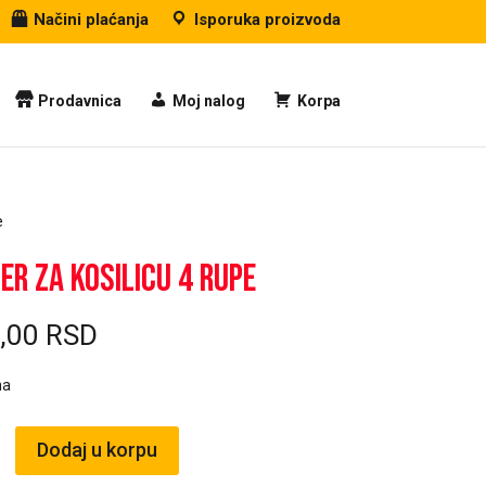
Načini plaćanja
Isporuka proizvoda
Prodavnica
Moj nalog
Korpa
e
er za kosilicu 4 rupe
9,00
RSD
ma
Dodaj u korpu