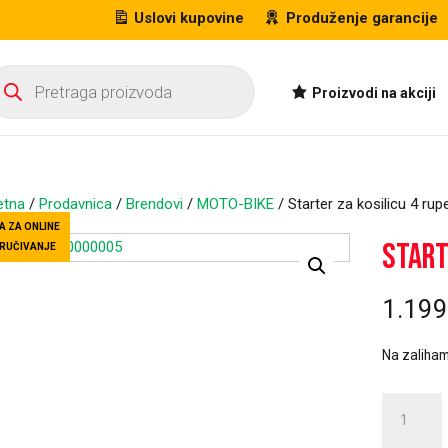
Uslovi kupovine
Produženje garancije
oducts
arch
Proizvodi na akciji
etna
/
Prodavnica
/
Brendovi
/
MOTO-BIKE
/ Starter za kosilicu 4 rup
A ZA ONLINE
Start
RUČIVANJE
1.19
Na zaliha
Starter
za