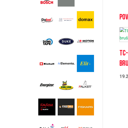
Pov
TC-
bru
19.