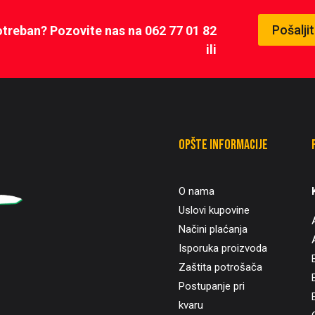
Pošalji
potreban? Pozovite nas na 062 77 01 82
ili
Opšte informacije
O nama
Uslovi kupovine
Načini plaćanja
Isporuka proizvoda
Zaštita potrošača
B
Postupanje pri
kvaru