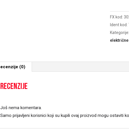
kosilicu
4
FX kod:
30
rupe
Ident kod:
količina
Kategorije
električne
ecenzije (0)
Recenzije
Još nema komentara.
Samo prijavljeni korisnici koji su kupili ovaj proizvod mogu ostaviti k