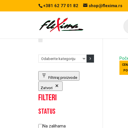
+381 62 77 01 82
shop@flexima.rs
Pr
se
Odaberite
Poč
kategoriju
CEN
PO
Filtriraj proizvode
Zatvori
Filteri
Status
Status
Na zalihama