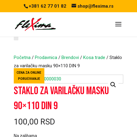
+381 62 77 01 82
shop@flexima.rs
Početna
/
Prodavnica
/
Brendovi
/
Kosa trade
/ Staklo
za varilačku masku 90×110 DIN 9
CENA ZA ONLINE
PORUČIVANJE
Staklo za varilačku masku
90×110 DIN 9
100,00
RSD
Na zalihama