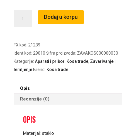
Staklo
Dodaj u korpu
za
varilačku
masku
FX kod:
21239
90x110
Ident kod:
29010
Šifra proizvoda:
ZAVAKOS000000030
DIN
Kategorije:
Aparati i pribor
,
Kosa trade
,
Zavarivanje i
9
lemljenje
Brend:
Kosa trade
količina
Opis
Recenzije (0)
Opis
Materijal: staklo