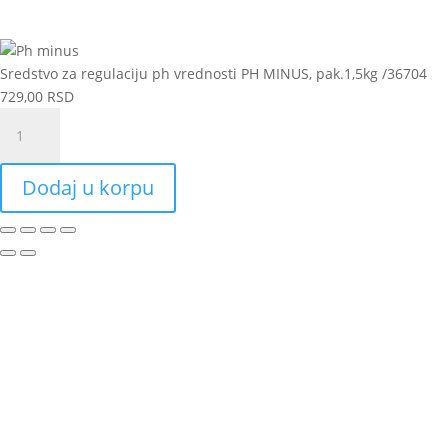
Sredstvo za regulaciju ph vrednosti PH MINUS, pak.1,5kg /36704
729,00
RSD
Sredstvo
za
regulaciju
Dodaj u korpu
ph
vrednosti
PH
MINUS,
pak.1,5kg
/36704
količina