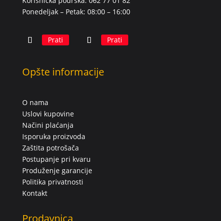
Korisnička podrška: 062 77 01 82
Ponedeljak – Petak: 08:00 – 16:00
Prati
Prati
Opšte informacije
O nama
Uslovi kupovine
Načini plaćanja
Isporuka proizvoda
Zaštita potrošača
Postupanje pri kvaru
Produženje garancije
Politika privatnosti
Kontakt
Prodavnica