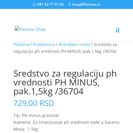
+381 62 77 01 82
shop@flexima.rs
Početna
/
Prodavnica
/
Brendovi
/
Intex
/ Sredstvo za
regulaciju ph vrednosti PH MINUS, pak.1,5kg /36704
CENA ZA ONLINE PORUČIVANJE
Sredstvo za regulaciju ph
vrednosti PH MINUS,
pak.1,5kg /36704
729,00
RSD
Tip: PH minus granulat
Namena: Za smanjivanje ph vrednosti vode u bazenu
Masa: 1.5kg