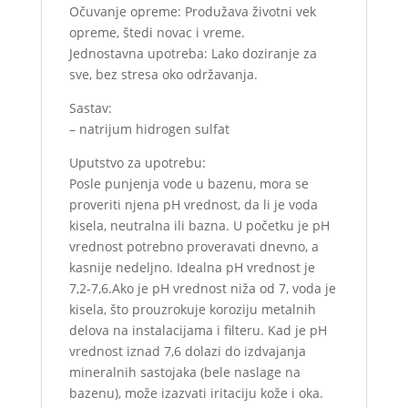
Očuvanje opreme: Produžava životni vek
opreme, štedi novac i vreme.
Jednostavna upotreba: Lako doziranje za
sve, bez stresa oko održavanja.
Sastav:
– natrijum hidrogen sulfat
Uputstvo za upotrebu:
Posle punjenja vode u bazenu, mora se
proveriti njena pH vrednost, da li je voda
kisela, neutralna ili bazna. U početku je pH
vrednost potrebno proveravati dnevno, a
kasnije nedeljno. Idealna pH vrednost je
7,2-7,6.Ako je pH vrednost niža od 7, voda je
kisela, što prouzrokuje koroziju metalnih
delova na instalacijama i filteru. Kad je pH
vrednost iznad 7,6 dolazi do izdvajanja
mineralnih sastojaka (bele naslage na
bazenu), može izazvati iritaciju kože i oka.