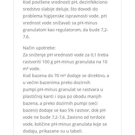
Kod povišene vrednosti pH, dezinfekciono
sredstvo slabije deluje, što dovodi do
problema higijenske ispravnosti vode. pH
vrednost vode snižavati sa pH-minus
granulatom kao regulatorom, da bude 7,2-
7,6.
Način upotrebe:
Za sniženje pH vrednosti vode za 0,1 treba
rastvoriti 100 g pH-minus granulata na 10
m³ vode.
Kod bazena do 70 m³ dodaje se direktno, a
u većim bazenima preko dozirnih
pumpi.pH-minus granulat se rastvara u
plastičnoj kanti i sipa po obodu manjih
bazena, a preko dozirnih pumpi (veći
bazeni) dodaje se kao 5% rastvor, dok pH
vode ne bude 7,2-7,6. Zavisno od tvrdoće
vode, količine pH-minus granulata koje se
dodaju, prikazane su u tabeli.