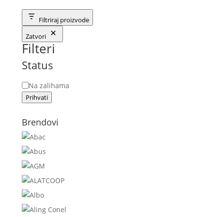
Filtriraj proizvode
Zatvori
Filteri
Status
Status
Na zalihama
Prihvati
Brendovi