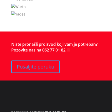
Niste pronašli proizvod koji vam je potreban?
Pozovite nas na 062 77 01 82 ili
Pošaljite poruku