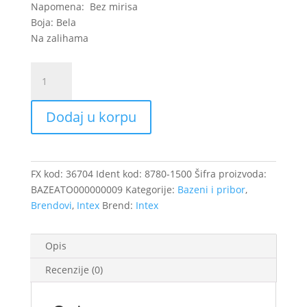
Napomena: Bez mirisa
Boja: Bela
Na zalihama
Sredstvo
za
regulaciju
Dodaj u korpu
ph
vrednosti
PH
MINUS,
FX kod:
36704
Ident kod:
8780-1500
Šifra proizvoda:
pak.1,5kg
BAZEATO000000009
Kategorije:
Bazeni i pribor
,
/36704
Brendovi
,
Intex
Brend:
Intex
količina
Opis
Recenzije (0)