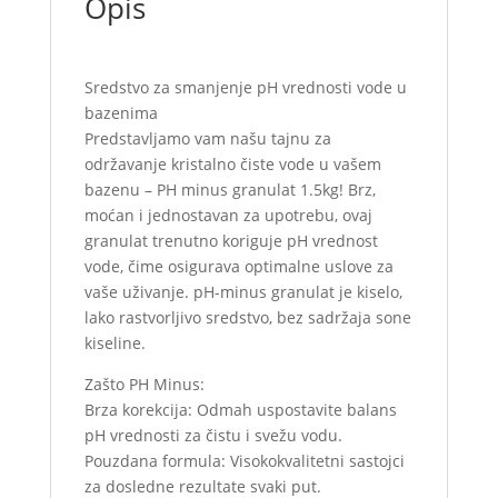
Opis
Sredstvo za smanjenje pH vrednosti vode u
bazenima
Predstavljamo vam našu tajnu za
održavanje kristalno čiste vode u vašem
bazenu – PH minus granulat 1.5kg! Brz,
moćan i jednostavan za upotrebu, ovaj
granulat trenutno koriguje pH vrednost
vode, čime osigurava optimalne uslove za
vaše uživanje. pH-minus granulat je kiselo,
lako rastvorljivo sredstvo, bez sadržaja sone
kiseline.
Zašto PH Minus:
Brza korekcija: Odmah uspostavite balans
pH vrednosti za čistu i svežu vodu.
Pouzdana formula: Visokokvalitetni sastojci
za dosledne rezultate svaki put.