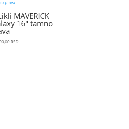
cikli MAVERICK
laxy 16″ tamno
ava
90,00
RSD