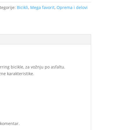
tegorije:
Bicikli
,
Mega favorit
,
Oprema i delovi
ing bicikle, za vožnju po asfaltu.
e karakteristike.
i komentar.