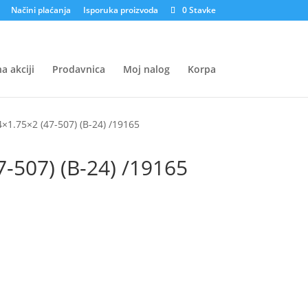
Načini plaćanja
Isporuka proizvoda
0 Stavke
a akciji
Prodavnica
Moj nalog
Korpa
1.75×2 (47-507) (B-24) /19165
-507) (B-24) /19165