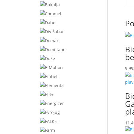
Po
Bi
be
9.99
Bi
Ga
pl
11.4