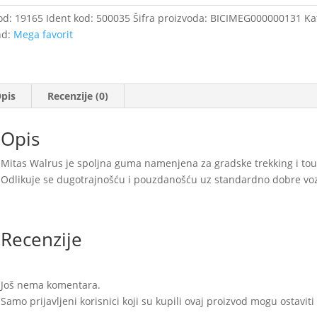
od:
19165
Ident kod:
500035
Šifra proizvoda:
BICIMEG000000131
Ka
nd:
Mega favorit
65
čina
pis
Recenzije (0)
Opis
Mitas Walrus je spoljna guma namenjena za gradske trekking i tourr
Odlikuje se dugotrajnošću i pouzdanošću uz standardno dobre vozn
Recenzije
Još nema komentara.
Samo prijavljeni korisnici koji su kupili ovaj proizvod mogu ostavit