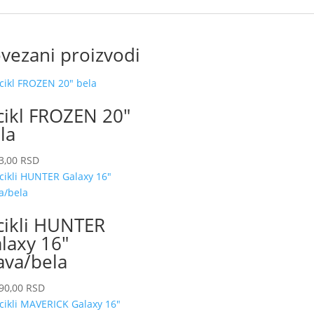
vezani proizvodi
cikl FROZEN 20″
la
3,00
RSD
cikli HUNTER
laxy 16″
ava/bela
90,00
RSD