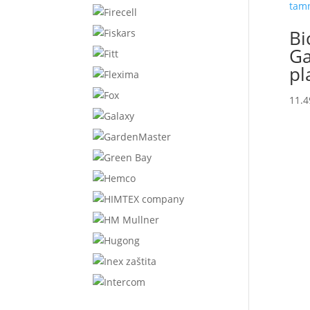
Bi
Ga
pl
11.4