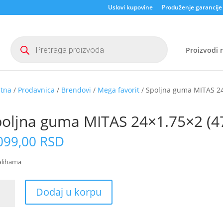
Uslovi kupovine
Produženje garancije
Products
search
Proizvodi n
etna
/
Prodavnica
/
Brendovi
/
Mega favorit
/ Spoljna guma MITAS 24×
A ZA ONLINE
RUČIVANJE
oljna guma MITAS 24×1.75×2 (47
099,00
RSD
alihama
jna
Dodaj u korpu
a
AS
.75x2