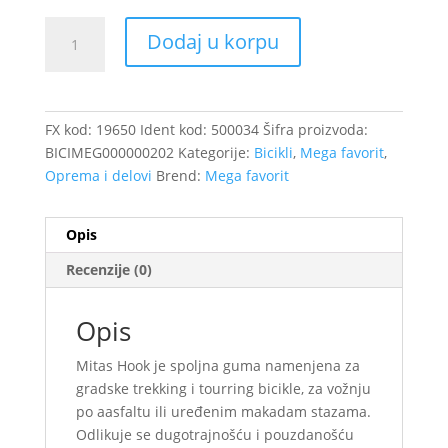
Spoljna
Dodaj u korpu
guma
HOOK
MITAS
24x1
FX kod:
19650
Ident kod:
500034
Šifra proizvoda:
3/8
BICIMEG000000202
Kategorije:
Bicikli
,
Mega favorit
,
(37-
Oprema i delovi
Brend:
Mega favorit
540)
/19650
količina
Opis
Recenzije (0)
Opis
Mitas Hook je spoljna guma namenjena za
gradske trekking i tourring bicikle, za vožnju
po aasfaltu ili uređenim makadam stazama.
Odlikuje se dugotrajnošću i pouzdanošću