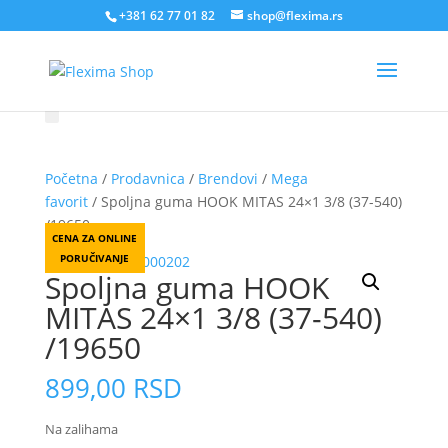
+381 62 77 01 82
shop@flexima.rs
Početna
/
Prodavnica
/
Brendovi
/
Mega
favorit
/ Spoljna guma HOOK MITAS 24×1 3/8 (37-540)
/19650
CENA ZA ONLINE
PORUČIVANJE
Spoljna guma HOOK
MITAS 24×1 3/8 (37-540)
/19650
899,00
RSD
Na zalihama