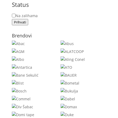
Status
Status
Na zalihama
Prihvati
Brendovi