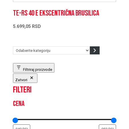
TE-RS 40 E Ekscentrična brusilica
5.699,05
RSD
Odaberite
kategoriju
Filtriraj proizvode
Zatvori
Filteri
Cena