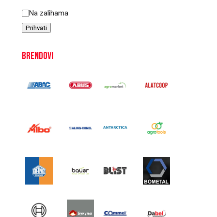
Status
Na zalihama
Prihvati
Brendovi