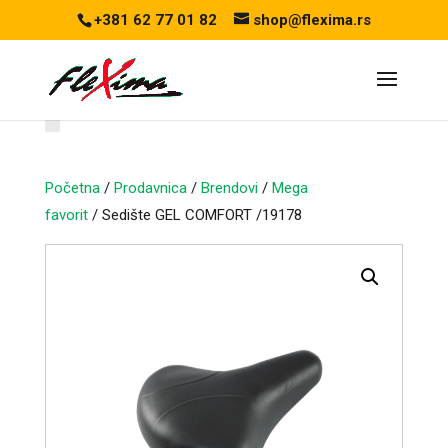
+381 62 77 01 82
shop@flexima.rs
Početna
/
Prodavnica
/
Brendovi
/
Mega
favorit
/ Sedište GEL COMFORT /19178