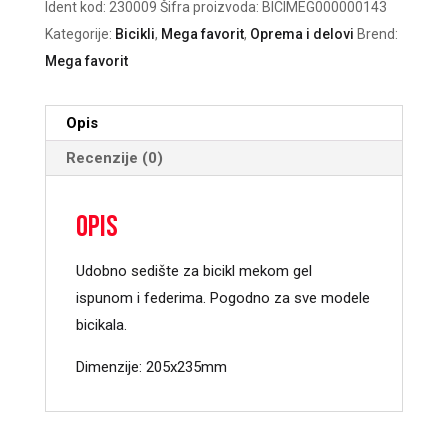
Ident kod:
230009
Šifra proizvoda:
BICIMEG000000143
Kategorije:
Bicikli
,
Mega favorit
,
Oprema i delovi
Brend:
Mega favorit
Opis
Recenzije (0)
Opis
Udobno sedište za bicikl mekom gel
ispunom i federima. Pogodno za sve modele
bicikala.
Dimenzije: 205x235mm