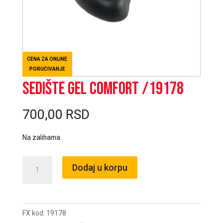
CENA ZA ONLINE
PORUČIVANJE
Sedište GEL COMFORT /19178
700,00
RSD
Na zalihama
Sedište
Dodaj u korpu
GEL
COMFORT
/19178
FX kod:
19178
količina