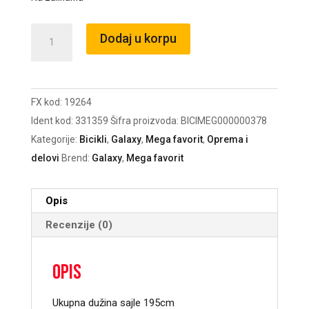
Sajla
Dodaj u korpu
zadnje
kočnice
za
FX kod:
19264
električni
Ident kod:
331359
Šifra proizvoda:
BICIMEG000000378
bicikl
Kategorije:
Bicikli
,
Galaxy
,
Mega favorit
,
Oprema i
količina
delovi
Brend:
Galaxy
,
Mega favorit
Opis
Recenzije (0)
Opis
Ukupna dužina sajle 195cm