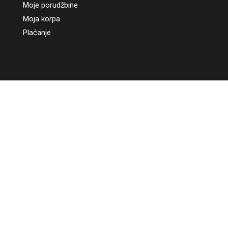
Moje porudžbine
Moja korpa
Plaćanje