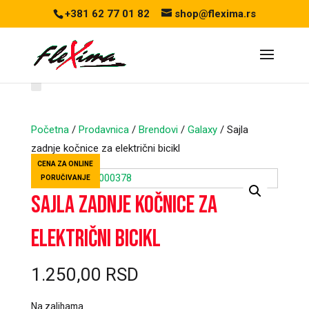
+381 62 77 01 82
shop@flexima.rs
Početna
/
Prodavnica
/
Brendovi
/
Galaxy
/ Sajla
zadnje kočnice za električni bicikl
CENA ZA ONLINE
PORUČIVANJE
Sajla zadnje kočnice za
električni bicikl
1.250,00
RSD
Na zalihama