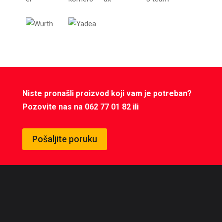
Niste pronašli proizvod koji vam je potreban?
Pozovite nas na 062 77 01 82 ili
Pošaljite poruku