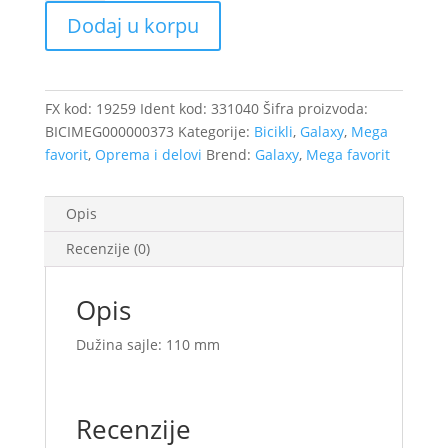
kočnice
Dodaj u korpu
za
električni
bicikl
CAMPER
FX kod:
19259
Ident kod:
331040
Šifra proizvoda:
količina
BICIMEG000000373
Kategorije:
Bicikli
,
Galaxy
,
Mega
favorit
,
Oprema i delovi
Brend:
Galaxy
,
Mega favorit
Opis
Recenzije (0)
Opis
Dužina sajle: 110 mm
Recenzije