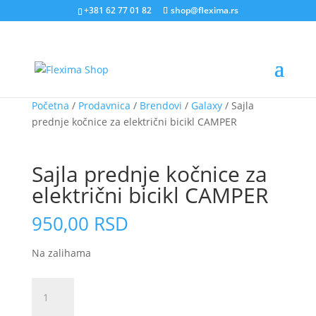
+381 62 77 01 82
shop@flexima.rs
Početna
/
Prodavnica
/
Brendovi
/
Galaxy
/ Sajla
prednje kočnice za električni bicikl CAMPER
CENA ZA ONLINE PORUČIVANJE
Sajla prednje kočnice za
električni bicikl CAMPER
950,00
RSD
Na zalihama
Sajla
prednje