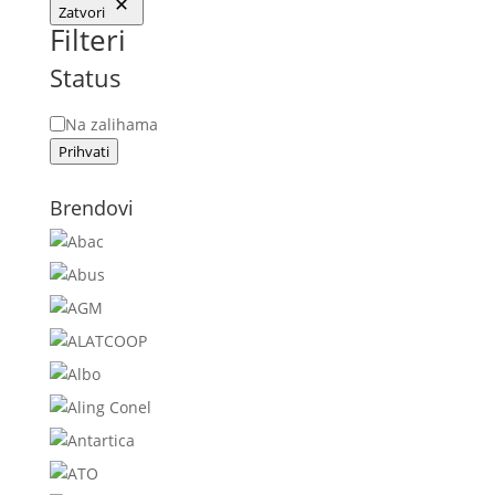
Zatvori
Filteri
Status
Status
Na zalihama
Prihvati
Brendovi