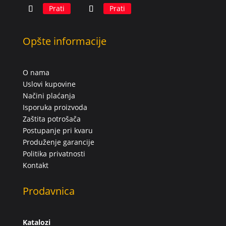
Prati
Prati
Opšte informacije
O nama
Uslovi kupovine
Načini plaćanja
Isporuka proizvoda
Zaštita potrošača
Postupanje pri kvaru
Produženje garancije
Politika privatnosti
Kontakt
Prodavnica
Katalozi