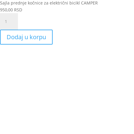
Sajla prednje kočnice za električni bicikl CAMPER
950,00
RSD
Sajla
prednje
kočnice
Dodaj u korpu
za
električni
bicikl
CAMPER
količina