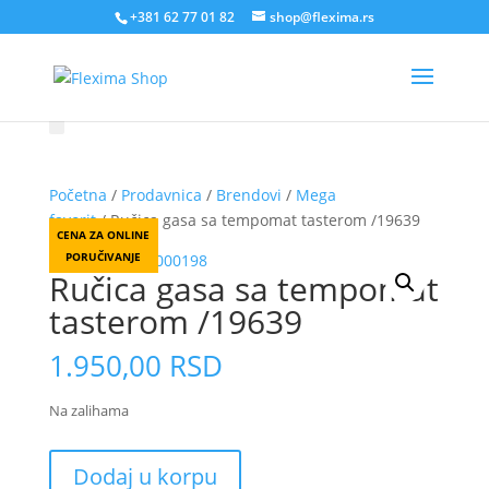
+381 62 77 01 82
shop@flexima.rs
Početna
/
Prodavnica
/
Brendovi
/
Mega
favorit
/ Ručica gasa sa tempomat tasterom /19639
CENA ZA ONLINE
PORUČIVANJE
Ručica gasa sa tempomat
tasterom /19639
1.950,00
RSD
Na zalihama
Ručica
Dodaj u korpu
gasa