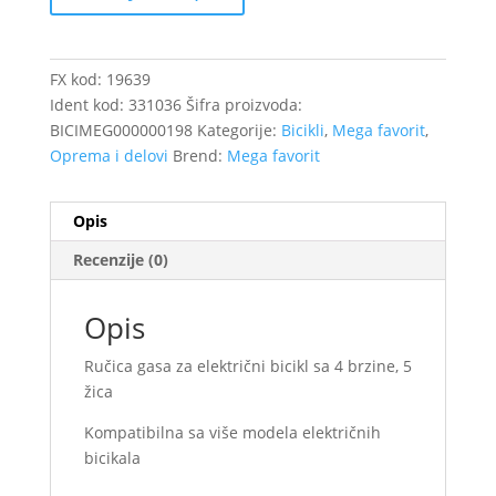
sa
tempomat
tasterom
FX kod:
19639
/19639
Ident kod:
331036
Šifra proizvoda:
količina
BICIMEG000000198
Kategorije:
Bicikli
,
Mega favorit
,
Oprema i delovi
Brend:
Mega favorit
Opis
Recenzije (0)
Opis
Ručica gasa za električni bicikl sa 4 brzine, 5
žica
Kompatibilna sa više modela električnih
bicikala