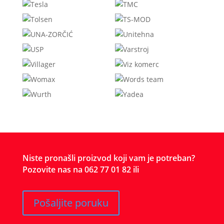
Niste pronašli proizvod koji vam je potreban?
Pozovite nas na 062 77 01 82 ili
Pošaljite poruku