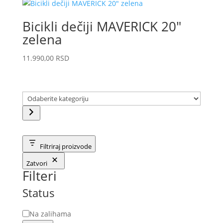
Bicikli dečiji MAVERICK 20″
zelena
11.990,00
RSD
Odaberite
kategoriju
Filtriraj proizvode
Zatvori
Filteri
Status
Status
Na zalihama