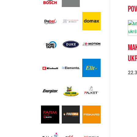
Pov
MAK
ukr
22.