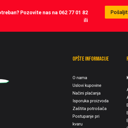
Pošalji
potreban? Pozovite nas na 062 77 01 82
ili
Opšte informacije
O nama
Uslovi kupovine
Načini plaćanja
Isporuka proizvoda
Zaštita potrošača
B
Postupanje pri
kvaru