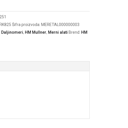
251
RK825
Šifra proizvoda:
MERETAL000000003
:
Daljinomeri
,
HM Mullner
,
Merni alati
Brend:
HM