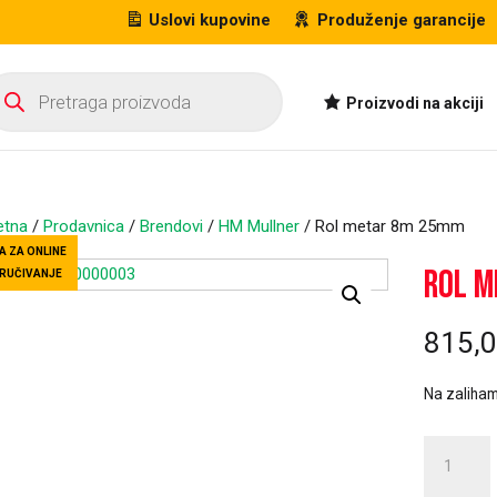
Uslovi kupovine
Produženje garancije
oducts
arch
Proizvodi na akciji
etna
/
Prodavnica
/
Brendovi
/
HM Mullner
/ Rol metar 8m 25mm
A ZA ONLINE
Rol m
RUČIVANJE
815,
Na zaliha
Rol
metar