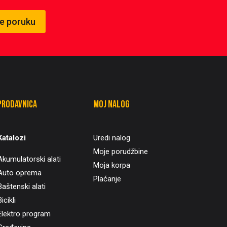
te poruku
Prodavnica
Moj nalog
Katalozi
Uredi nalog
Moje porudžbine
Akumulatorski alati
Moja korpa
Auto oprema
Plaćanje
Baštenski alati
icikli
Elektro program