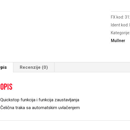
8m
25mm
FX kod:
31
količina
Ident kod:
Kategorije
Mullner
pis
Recenzije (0)
Opis
Quickstop funkcija i funkcija zaustavljanja
Čelična traka sa automatskim uvlačenjem