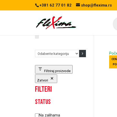
+381 62 77 01 82
shop@flexima.rs
Pr
se
Odaberite
Poč
kategoriju
CEN
PO
Filtriraj proizvode
Zatvori
Filteri
Status
Status
Na zalihama