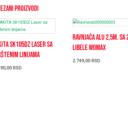
ezani proizvodi
Ravnjača ALU 2,5m. Sa 
ITA SK105DZ Laser sa
libele Womax
štenim linijama
2.749,00
RSD
390,00
RSD