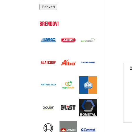
Prihvati
Brendovi
O