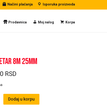
Načini plaćanja
Isporuka proizvoda
Prodavnica
Moj nalog
Korpa
etar 8m 25mm
00
RSD
ma
Dodaj u korpu