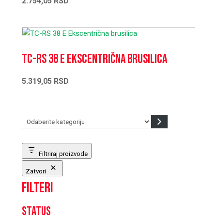
2.754,05
RSD
TC-RS 38 E Ekscentrična brusilica
5.319,05
RSD
Odaberite
kategoriju
Filtriraj proizvode
Zatvori
Filteri
Status