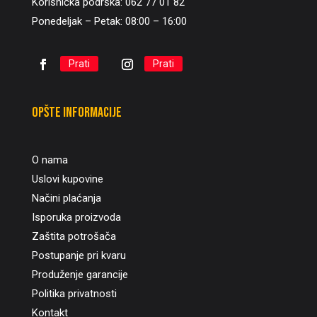
Korisnička podrška: 062 77 01 82
Ponedeljak – Petak: 08:00 – 16:00
Prati
Prati
Opšte informacije
O nama
Uslovi kupovine
Načini plaćanja
Isporuka proizvoda
Zaštita potrošača
Postupanje pri kvaru
Produženje garancije
Politika privatnosti
Kontakt