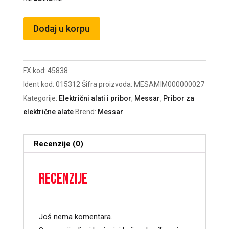
Rešetka
Dodaj u korpu
3mm/br.8
za
mašinu
FX kod:
45838
za
Ident kod:
015312
Šifra proizvoda:
MESAMIM000000027
meso
Kategorije:
Električni alati i pribor
,
Messar
,
Pribor za
količina
električne alate
Brend:
Messar
Recenzije (0)
Recenzije
Još nema komentara.