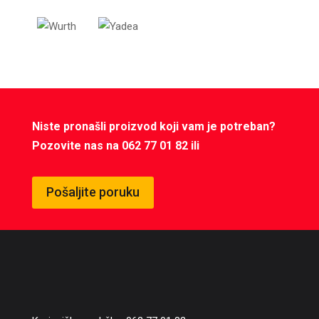
Niste pronašli proizvod koji vam je potreban?
Pozovite nas na 062 77 01 82 ili
Pošaljite poruku