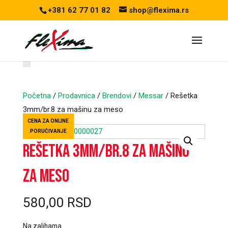
+381 62 77 01 82
shop@flexima.rs
Početna
/
Prodavnica
/
Brendovi
/
Messar
/ Rešetka
3mm/br.8 za mašinu za meso
CENA ZA ONLINE
PORUČIVANJE
Rešetka 3mm/br.8 za mašinu
za meso
580,00
RSD
Na zalihama