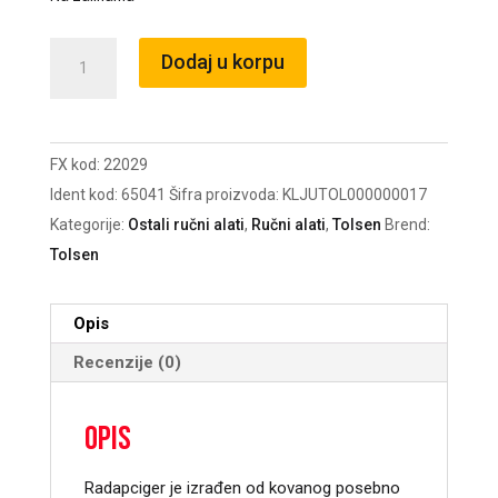
Radapciger
Dodaj u korpu
dvokraki
klizni
100mm
FX kod:
22029
industrial
Ident kod:
65041
Šifra proizvoda:
KLJUTOL000000017
/22029
Kategorije:
Ostali ručni alati
,
Ručni alati
,
Tolsen
Brend:
količina
Tolsen
Opis
Recenzije (0)
Opis
Radapciger je izrađen od kovanog posebno