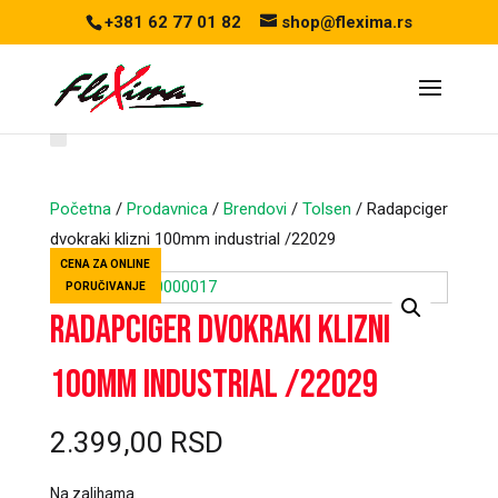
+381 62 77 01 82
shop@flexima.rs
Početna
/
Prodavnica
/
Brendovi
/
Tolsen
/ Radapciger
dvokraki klizni 100mm industrial /22029
CENA ZA ONLINE
PORUČIVANJE
Radapciger dvokraki klizni
100mm industrial /22029
2.399,00
RSD
Na zalihama