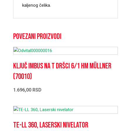
kaljenog čelika.
Povezani proizvodi
Ključ imbus na T dršci 6/1 HM Müllner
(70010)
1.696,00
RSD
TE-LL 360, Laserski nivelator