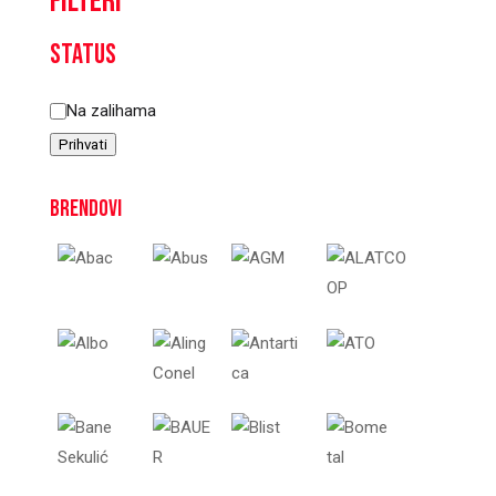
Filteri
Status
Status
Na zalihama
Prihvati
Brendovi