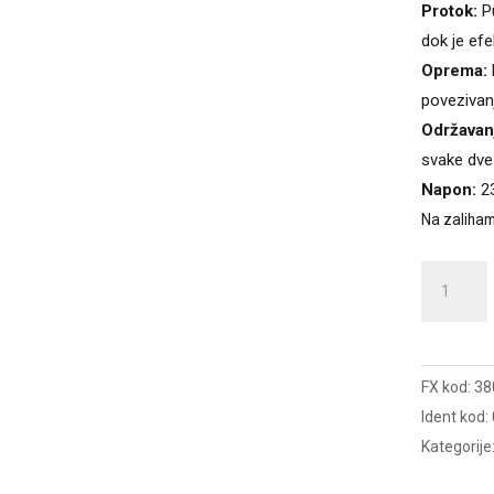
Protok:
Pu
dok je efe
Oprema:
povezivan
Održavan
svake dve 
Napon:
23
Na zaliha
Pumpa
za
bazene
EASY
FX kod:
38
SET
Ident kod:
2,44
Kategorije
3,05
i