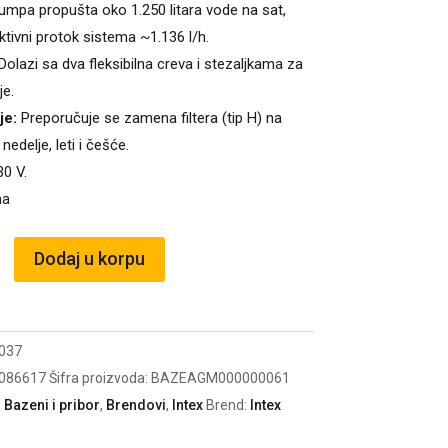
mpa propušta oko 1.250 litara vode na sat,
ktivni protok sistema ~1.136 l/h.
Dolazi sa dva fleksibilna creva i stezaljkama za
je.
je:
Preporučuje se zamena filtera (tip H) na
nedelje, leti i češće.
0 V.
ma
Dodaj u korpu
037
086617
Šifra proizvoda:
BAZEAGM000000061
:
Bazeni i pribor
,
Brendovi
,
Intex
Brend:
Intex