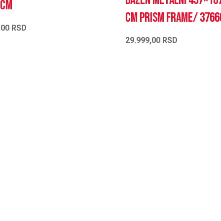
Bazen metalni 457×10
5cm
cm Prism Frame/ 3766
,00
RSD
29.999,00
RSD