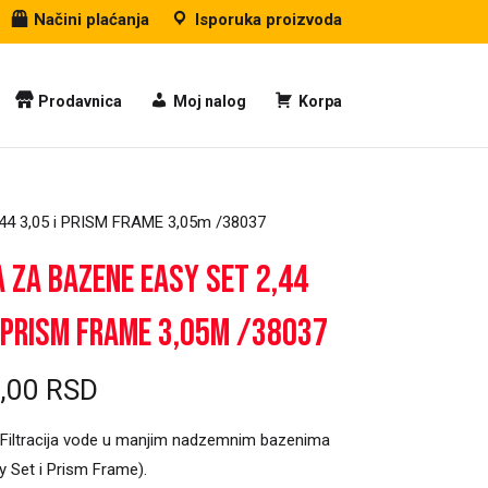
Načini plaćanja
Isporuka proizvoda
Prodavnica
Moj nalog
Korpa
44 3,05 i PRISM FRAME 3,05m /38037
 za bazene EASY SET 2,44
i PRISM FRAME 3,05m /38037
9,00
RSD
Filtracija vode u manjim nadzemnim bazenima
y Set i Prism Frame).