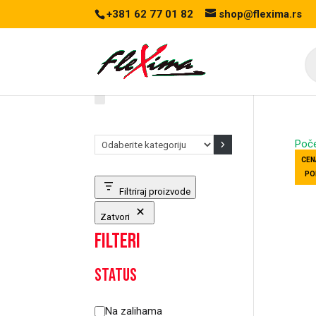
+381 62 77 01 82
shop@flexima.rs
Pr
se
Odaberite
Poč
kategoriju
CEN
PO
Filtriraj proizvode
Zatvori
Filteri
Status
Status
Na zalihama