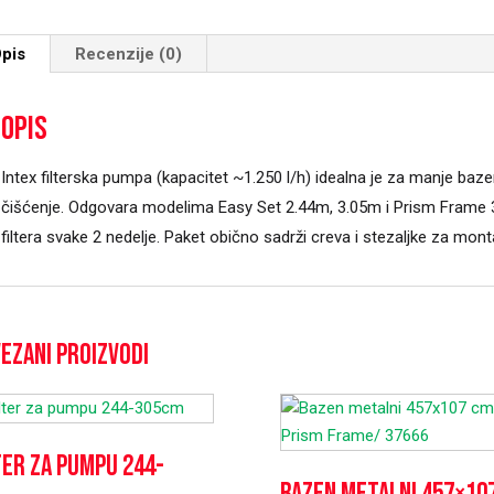
PRISM
FRAME
pis
Recenzije (0)
3,05m
/38037
Opis
količina
Intex filterska pumpa (kapacitet ~1.250 l/h) idealna je za manje baze
čišćenje. Odgovara modelima Easy Set 2.44m, 3.05m i Prism Frame 
filtera svake 2 nedelje. Paket obično sadrži creva i stezaljke za m
ezani proizvodi
ter za pumpu 244-