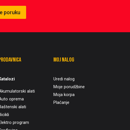
te poruku
Prodavnica
Moj nalog
Katalozi
Uredi nalog
Moje porudžbine
Akumulatorski alati
Moja korpa
Auto oprema
Plaćanje
Baštenski alati
icikli
Elektro program