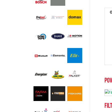
O
Pov
Fil