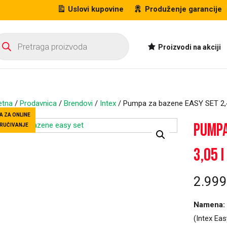
Uslovi kupovine
Produženje garancije
oducts
arch
Proizvodi na akciji
etna
/
Prodavnica
/
Brendovi
/
Intex
/ Pumpa za bazene EASY SET 2,
A ZA ONLINE
Pumpa
RUČIVANJE
3,05 
2.99
Namena:
(Intex Eas