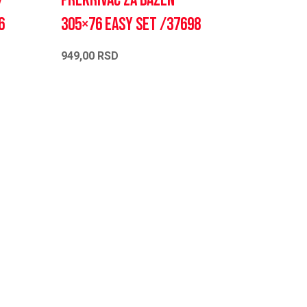
7
Prekrivač za bazen
6
305×76 Easy set /37698
949,00
RSD