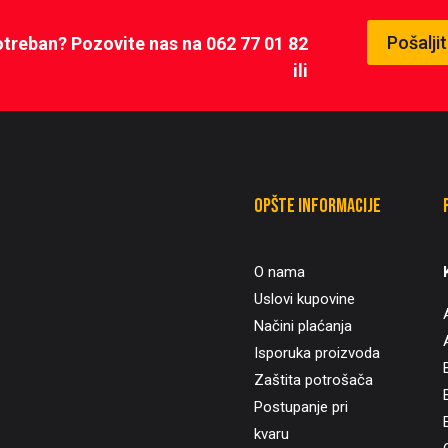
Pošalji
potreban? Pozovite nas na 062 77 01 82
ili
Opšte informacije
O nama
Uslovi kupovine
Načini plaćanja
Isporuka proizvoda
Zaštita potrošača
B
Postupanje pri
kvaru