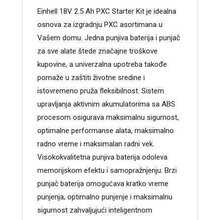
Einhell 18V 2.5 Ah PXC Starter Kit je idealna
osnova za izgradnju PXC asortimana u
Vašem domu. Jedna punjiva baterija i punjač
za sve alate štede značajne troškove
kupovine, a univerzalna upotreba takođe
pomaže u zaštiti životne sredine i
istovremeno pruža fleksibilnost. Sistem
upravljanja aktivnim akumulatorima sa ABS
procesom osigurava maksimalnu sigurnost,
optimalne performanse alata, maksimalno
radno vreme i maksimalan radni vek.
Visokokvalitetna punjiva baterija odoleva
memorijskom efektu i samopražnjenju. Brzi
punjač baterija omogućava kratko vreme
punjenja, optimalno punjenje i maksimalnu
sigurnost zahvaljujući inteligentnom