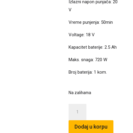
Izlazni napon punjača: 20
V
Vreme punjenja: 50min
Voltage: 18 V
Kapacitet baterije: 2.5 Ah
Maks. snaga: 720 W
Broj baterija: 1 kom.
Na zalihama
Power-
X-
Change
Dodaj u korpu
18V