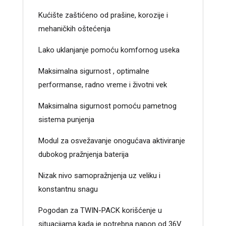
Kućište zaštićeno od prašine, korozije i
mehaničkih oštećenja
Lako uklanjanje pomoću komfornog useka
Maksimalna sigurnost , optimalne
performanse, radno vreme i životni vek
Maksimalna sigurnost pomoću pametnog
sistema punjenja
Modul za osvežavanje onogućava aktiviranje
dubokog pražnjenja baterija
Nizak nivo samopražnjenja uz veliku i
konstantnu snagu
Pogodan za TWIN-PACK korišćenje u
situacijama kada je potrebna napon od 36V