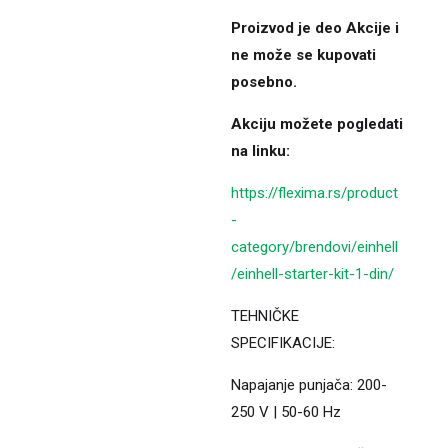
Proizvod je deo Akcije i
ne može se kupovati
posebno.
Akciju možete pogledati
na linku:
https://flexima.rs/product
-
category/brendovi/einhell
/einhell-starter-kit-1-din/
TEHNIČKE
SPECIFIKACIJE:
Napajanje punjača: 200-
250 V | 50-60 Hz