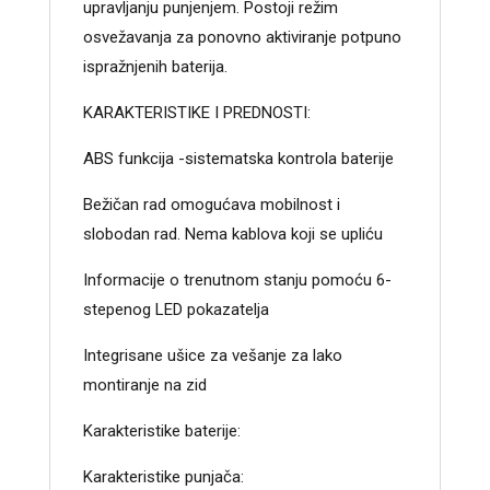
upravljanju punjenjem. Postoji režim
osvežavanja za ponovno aktiviranje potpuno
ispražnjenih baterija.
KARAKTERISTIKE I PREDNOSTI:
ABS funkcija -sistematska kontrola baterije
Bežičan rad omogućava mobilnost i
slobodan rad. Nema kablova koji se upliću
Informacije o trenutnom stanju pomoću 6-
stepenog LED pokazatelja
Integrisane ušice za vešanje za lako
montiranje na zid
Karakteristike baterije:
Karakteristike punjača: