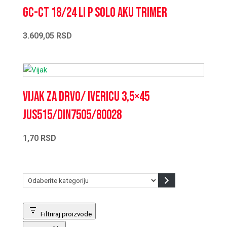
GC-CT 18/24 Li P Solo Aku trimer
3.609,05
RSD
Vijak za drvo/ ivericu 3,5×45
JUS515/DIN7505/80028
1,70
RSD
Odaberite
kategoriju
Filtriraj proizvode