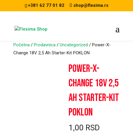
+381 62 77 01 82
shop@flexima.rs
Početna
/
Prodavnica
/
Uncategorized
/ Power-X-
Change 18V 2,5 Ah Starter-Kit POKLON
Power-X-
CENA ZA ONLINE
Change 18V 2,5
PORUČIVANJE
Ah Starter-Kit
POKLON
1,00
RSD