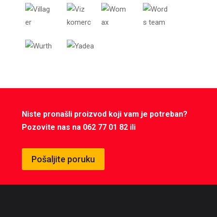
Niste pronašli proizvod koji vam je potreban?
Pozovite nas na 062 77 01 82 ili
Pošaljite poruku