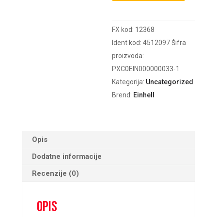
2,5
Ah
FX kod:
12368
Starter-
Ident kod:
4512097
Šifra
Kit
proizvoda:
POKLON
PXC0EIN000000033-1
količina
Kategorija:
Uncategorized
Brend:
Einhell
Opis
Dodatne informacije
Recenzije (0)
Opis