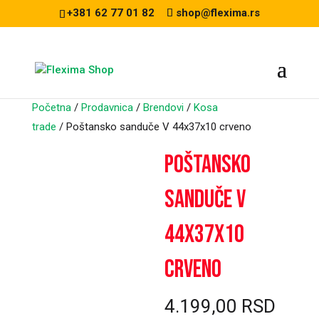
+381 62 77 01 82
shop@flexima.rs
Početna
/
Prodavnica
/
Brendovi
/
Kosa
trade
/ Poštansko sanduče V 44x37x10 crveno
CENA ZA ONLINE
Poštansko
PORUČIVANJE
sanduče V
44x37x10
crveno
4.199,00
RSD