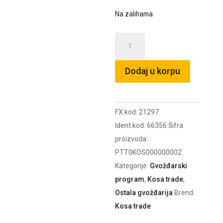
Na zalihama
Poštansko
sanduče
V
Dodaj u korpu
44x37x10
crveno
količina
FX kod:
21297
Ident kod:
66356
Šifra
proizvoda:
PTT0KOS000000002
Kategorije:
Gvožđarski
program
,
Kosa trade
,
Ostala gvožđarija
Brend:
Kosa trade