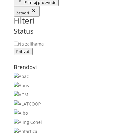
Filtriraj proizvode
Zatvori
Filteri
Status
Status
Na zalihama
Prihvati
Brendovi