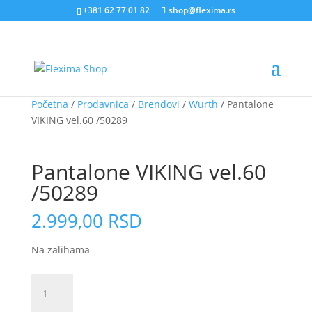
+381 62 77 01 82
shop@flexima.rs
Početna
/
Prodavnica
/
Brendovi
/
Wurth
/ Pantalone
VIKING vel.60 /50289
CENA ZA ONLINE PORUČIVANJE
Pantalone VIKING vel.60
/50289
2.999,00
RSD
Na zalihama
Pantalone
VIKING