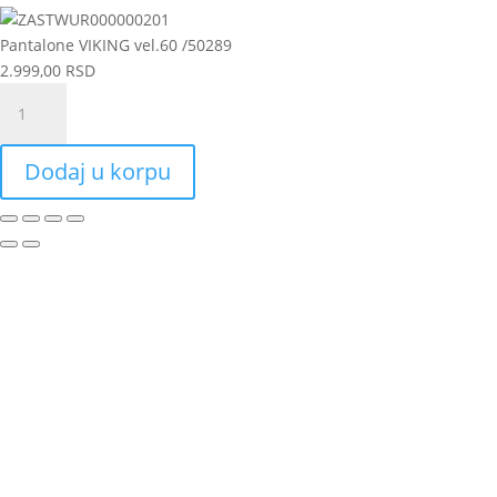
Pantalone VIKING vel.60 /50289
2.999,00
RSD
Pantalone
VIKING
vel.60
Dodaj u korpu
/50289
količina