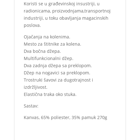
Koristi se u građevinskoj insustriji, u
radionicama, proizvodnjama,transportnoj
industriji, u toku obavljanja magacinskih
poslova.
Ojačanja na kolenima.
Mesto za štitnike za kolena.
Dva bočna džepa.
Multifunkcionalni džep.
Dva zadnja džepa sa preklopom.
Džep na nogavici sa preklopom.
Trostruki šavovi za dugotrajnost i
izdržljivost.
Elastična traka oko stuka.
Sastav:
Kanvas, 65% poliester, 35% pamuk 270g