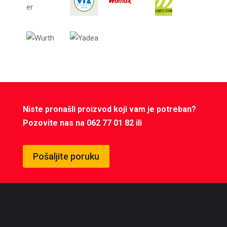
Niste pronašli proizvod koji vam je potreban?
Pozovite nas na 062 77 01 82 ili
Pošaljite poruku