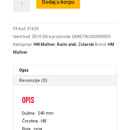
Dodaj u korpu
zidarska
240mm
količina
FX kod:
31624
Ident kod:
ZB10
Šifra proizvoda:
GRADTAL000000005
Kategorije:
HM Mullner
,
Ručni alati
,
Zidarski
Brend:
HM
Mullner
Opis
Recenzije (0)
Opis
Dužina : 240 mm
Čvrstina : HB
Boja : crna