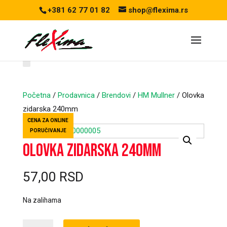
+381 62 77 01 82
shop@flexima.rs
Početna
/
Prodavnica
/
Brendovi
/
HM Mullner
/ Olovka
zidarska 240mm
CENA ZA ONLINE
PORUČIVANJE
Olovka zidarska 240mm
57,00
RSD
Na zalihama
Olovka