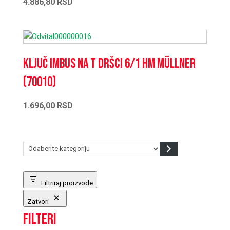
4.886,80
RSD
Ključ imbus na T dršci 6/1 HM Müllner
(70010)
1.696,00
RSD
Odaberite
kategoriju
Filtriraj proizvode
Zatvori
Filteri