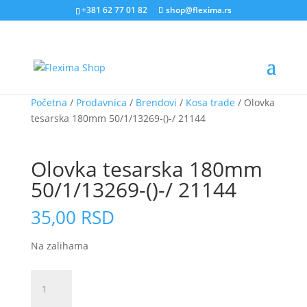
+381 62 77 01 82
shop@flexima.rs
Početna
/
Prodavnica
/
Brendovi
/
Kosa trade
/ Olovka
tesarska 180mm 50/1/13269-()-/ 21144
CENA ZA ONLINE PORUČIVANJE
Olovka tesarska 180mm
50/1/13269-()-/ 21144
35,00
RSD
Na zalihama
Olovka
tesarska