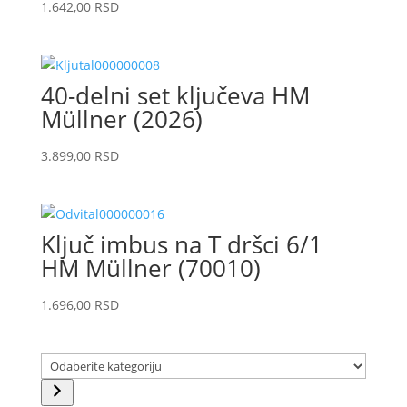
1.642,00
RSD
40-delni set ključeva HM
Müllner (2026)
3.899,00
RSD
Ključ imbus na T dršci 6/1
HM Müllner (70010)
1.696,00
RSD
Odaberite
kategoriju