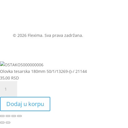
© 2026 Flexima. Sva prava zadržana.
Olovka tesarska 180mm 50/1/13269-()-/ 21144
35,00
RSD
Olovka
tesarska
180mm
Dodaj u korpu
50/1/13269-
()-/
21144
količina