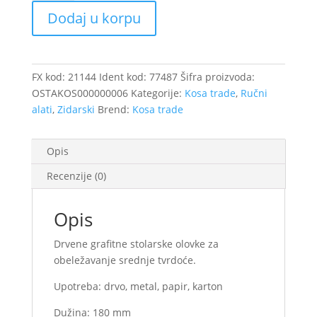
180mm
Dodaj u korpu
50/1/13269-
()-/
21144
količina
FX kod:
21144
Ident kod:
77487
Šifra proizvoda:
OSTAKOS000000006
Kategorije:
Kosa trade
,
Ručni
alati
,
Zidarski
Brend:
Kosa trade
Opis
Recenzije (0)
Opis
Drvene grafitne stolarske olovke za
obeležavanje srednje tvrdoće.
Upotreba: drvo, metal, papir, karton
Dužina: 180 mm