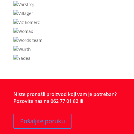
Niste pronašli proizvod koji vam je potreban?
Pozovite nas na 062 77 01 82 ili
Pošaljite poruku