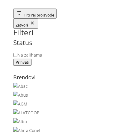
Filtriraj proizvode
Zatvori
Filteri
Status
Status
Na zalihama
Prihvati
Brendovi