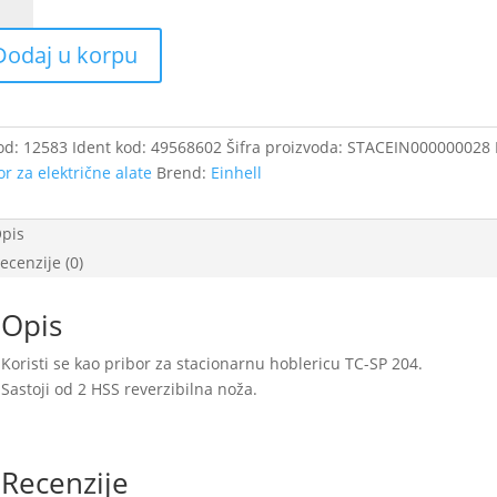
ionarnu
Dodaj u korpu
ericu
od:
12583
Ident kod:
49568602
Šifra proizvoda:
STACEIN000000028
čina
or za električne alate
Brend:
Einhell
pis
ecenzije (0)
Opis
Koristi se kao pribor za stacionarnu hoblericu TC-SP 204.
Sastoji od 2 HSS reverzibilna noža.
Recenzije