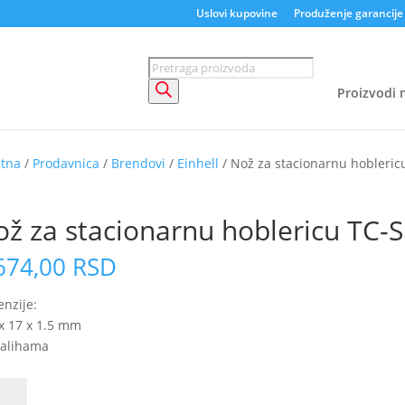
Uslovi kupovine
Produženje garancije
Products
search
Proizvodi n
etna
/
Prodavnica
/
Brendovi
/
Einhell
/ Nož za stacionarnu hobleric
 ZA ONLINE PORUČIVANJE
ž za stacionarnu hoblericu TC-
674,00
RSD
nzije:
x 17 x 1.5 mm
zalihama