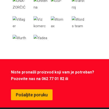
Niste pronašli proizvod koji vam je potreban?
Pozovite nas na 062 77 01 82 ili
Pošaljite poruku