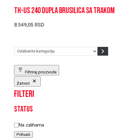
TH-US 240 Dupla brusilica sa trakom
8.549,05
RSD
Odaberite
kategoriju
Filtriraj proizvode
Zatvori
Filteri
Status
Status
Na zalihama
Prihvati