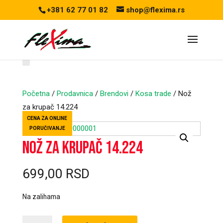
+381 62 77 01 82
shop@flexima.rs
Početna
/
Prodavnica
/
Brendovi
/
Kosa trade
/ Nož
za krupač 14.224
CENA ZA ONLINE
PORUČIVANJE
Nož za krupač 14.224
699,00
RSD
Na zalihama
Nož