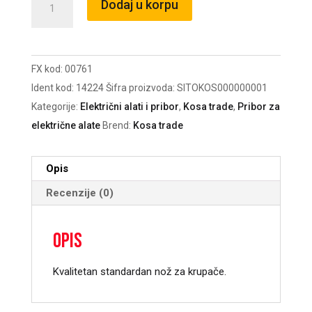
Dodaj u korpu
za
krupač
14.224
FX kod:
00761
količina
Ident kod:
14224
Šifra proizvoda:
SITOKOS000000001
Kategorije:
Električni alati i pribor
,
Kosa trade
,
Pribor za
električne alate
Brend:
Kosa trade
Opis
Recenzije (0)
Opis
Kvalitetan standardan nož za krupače.