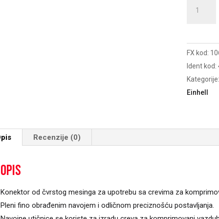
Nazuvica
sa
spoljašnji
navojem
FX kod:
10
R1/4
Ident kod:
količina
Kategorije
Einhell
pis
Recenzije (0)
Opis
Konektor od čvrstog mesinga za upotrebu sa crevima za komprimov
Pleni fino obrađenim navojem i odličnom preciznošću postavljanja.
Navojne utičnice se koriste za izradu creva za komprimovani vazduh