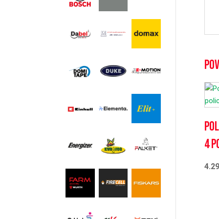
Pov
Pol
4 p
4.2