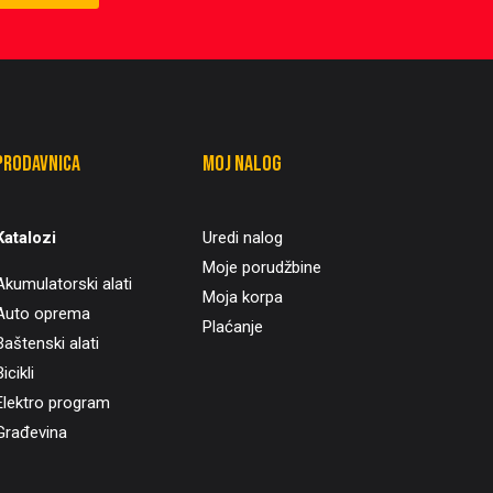
Prodavnica
Moj nalog
Katalozi
Uredi nalog
Moje porudžbine
Akumulatorski alati
Moja korpa
Auto oprema
Plaćanje
Baštenski alati
icikli
Elektro program
Građevina