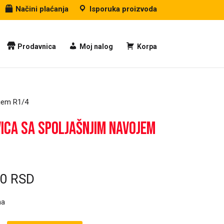
Načini plaćanja
Isporuka proizvoda
Prodavnica
Moj nalog
Korpa
ojem R1/4
ica sa spoljašnjim navojem
00
RSD
ma