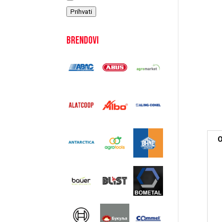
Prihvati
Brendovi
O