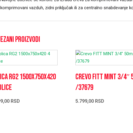
komprimovani vazduh, zidni priključak ili za centralno snabdevanj
ezani proizvodi
ica RG2 1500x750x420
Crevo FITT MINT 3/4″ 
olice
/37679
99,00
RSD
5.799,00
RSD