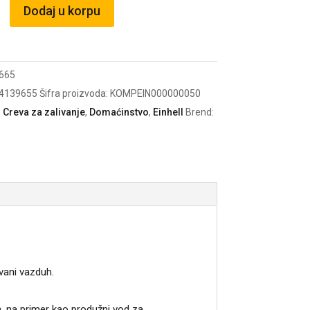
Dodaj u korpu
m
665
4139655
Šifra proizvoda:
KOMPEIN000000050
:
Creva za zalivanje
,
Domaćinstvo
,
Einhell
Brend:
ani vazduh.
, na primer kao produžni vod za