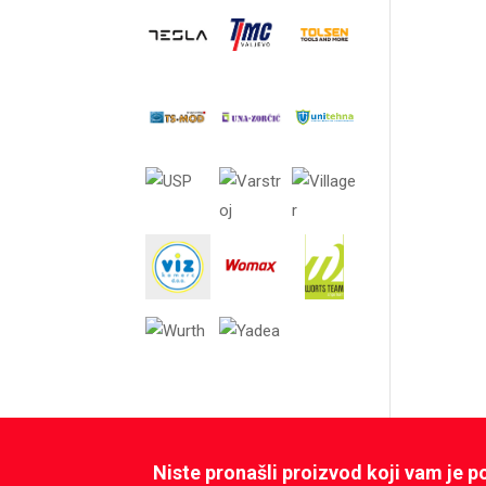
Niste pronašli proizvod koji vam je 