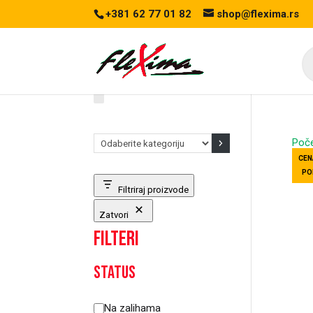
+381 62 77 01 82
shop@flexima.rs
Pr
se
Odaberite
Poč
kategoriju
CEN
PO
Filtriraj proizvode
Zatvori
Filteri
Status
Status
Na zalihama