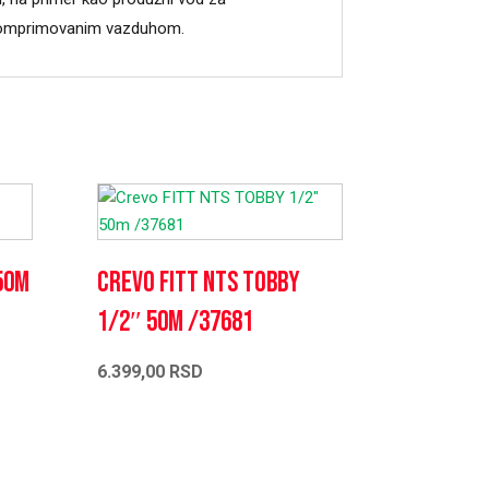
e komprimovanim vazduhom.
50m
Crevo FITT NTS TOBBY
1/2″ 50m /37681
6.399,00
RSD