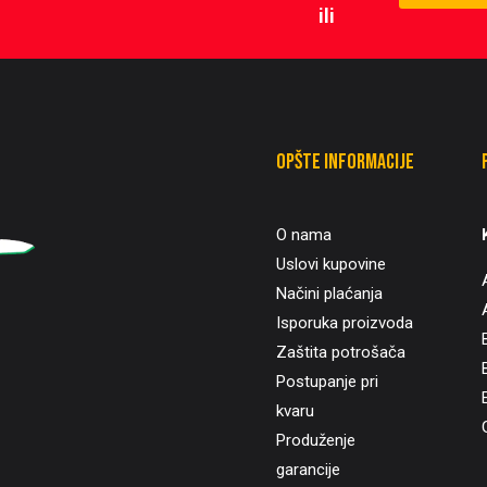
ili
Opšte informacije
O nama
Uslovi kupovine
Načini plaćanja
Isporuka proizvoda
Zaštita potrošača
B
Postupanje pri
kvaru
Produženje
garancije