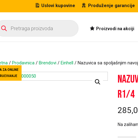
Uslovi kupovine
Produženje garancije
oducts
arch
Proizvodi na akciji
etna
/
Prodavnica
/
Brendovi
/
Einhell
/ Nazuvica sa spoljašnjim nav
A ZA ONLINE
Nazuv
RUČIVANJE
R1/4
285,
Na zaliha