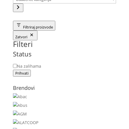
kategoriju
Filtriraj proizvode
Zatvori
Filteri
Status
Status
Na zalihama
Prihvati
Brendovi