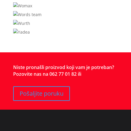
Niste pronašli proizvod koji vam je potreban?
Pozovite nas na 062 77 01 82 ili
Pošaljite poruku