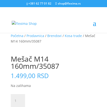
+381 62 77 01 82
shop@flexima.rs
Početna
/
Prodavnica
/
Brendovi
/
Kosa trade
/ Mešač
M14 160mm/35087
CENA ZA ONLINE PORUČIVANJE
Mešač M14
160mm/35087
1.499,00
RSD
Na zalihama
Mešač
M14