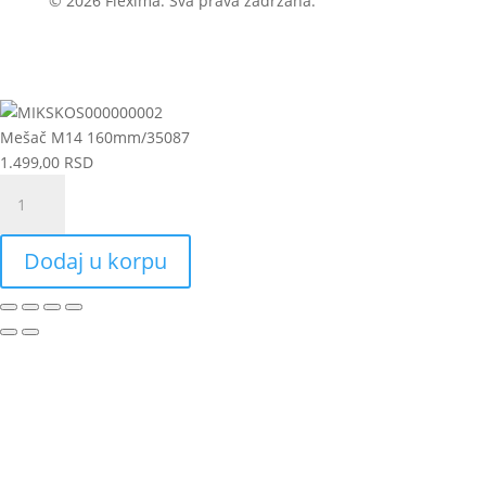
© 2026 Flexima. Sva prava zadržana.
Mešač M14 160mm/35087
1.499,00
RSD
Mešač
M14
160mm/35087
Dodaj u korpu
količina