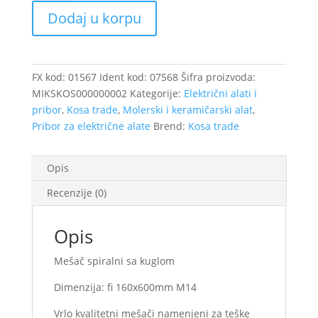
160mm/35087
Dodaj u korpu
količina
FX kod:
01567
Ident kod:
07568
Šifra proizvoda:
MIKSKOS000000002
Kategorije:
Električni alati i
pribor
,
Kosa trade
,
Molerski i keramičarski alat
,
Pribor za električne alate
Brend:
Kosa trade
Opis
Recenzije (0)
Opis
Mešač spiralni sa kuglom
Dimenzija: fi 160x600mm M14
Vrlo kvalitetni mešači namenjeni za teške